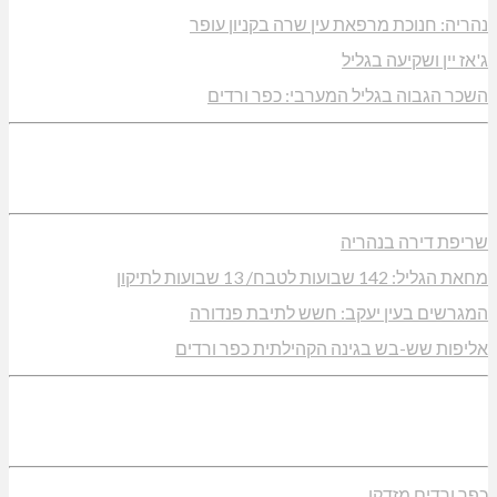
נהריה: חנוכת מרפאת עין שרה בקניון עופר
ג'אז יין ושקיעה בגליל
השכר הגבוה בגליל המערבי: כפר ורדים
שריפת דירה בנהריה
מחאת הגליל: 142 שבועות לטבח/ 13 שבועות לתיקון
המגרשים בעין יעקב: חשש לתיבת פנדורה
אליפות שש-בש בגינה הקהילתית כפר ורדים
כפר ורדים מזדקן