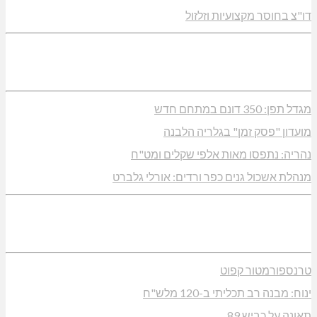
דו"צ בחוסר מקצועיות וזלזול
מגדל תפן: 350 דונם במתחם חדש
מועדון "פסק זמן" בגלריה הלבנה
נהריה: נתפסו מאות אלפי שקלים ומט"ח
מנהלת אשכול גנים כפר ורדים: אורלי גלברט
טרנספורמטור קפוט
ינוח: מבנה רב תכליתי ב-120 מלש"ח
תאונה על כביש 89