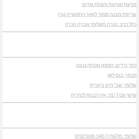
מניעת קטיעות והצלת גפיים
שריפת מבנה סמוך לאזור התעשייה גורן
נחל כזיב: נערה משלומי אבדה הכרה
כפר ורדים: המצא מנוחה נכונה
הכפר-בוס לאן
שלומי: שב"חים ביערית
שישי 31/7/26: אין רכבות לנהריה
שלומי: מלגות ל-140 סטודנטים