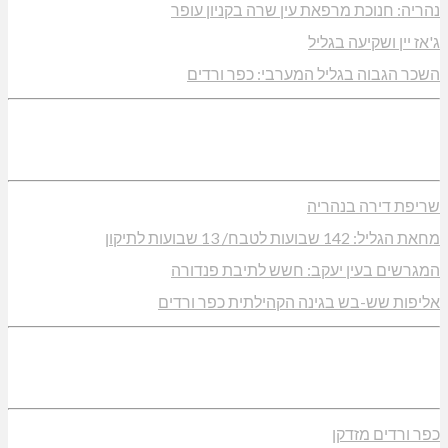
נהריה: חנוכת מרפאת עין שרה בקניון עופר
ג'אז יין ושקיעה בגליל
השכר הגבוה בגליל המערבי: כפר ורדים
שריפת דירה בנהריה
מחאת הגליל: 142 שבועות לטבח/ 13 שבועות לתיקון
המגרשים בעין יעקב: חשש לתיבת פנדורה
אליפות שש-בש בגינה הקהילתית כפר ורדים
כפר ורדים מזדקן