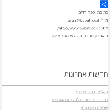
Copy
Link
Share
כתובת : כפר ורדים
מייל : tirtsa@bubati.co.il
אתר : http://www.bubati.co.il/
תיאטרון בובות, תרצה אלמגור גלאון
חדשות אחרונות
האלימות משתוללת!
כפר ורדים: סברס למען הדמוקרטיה
שריפה באבו סנאן