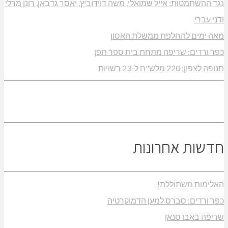
נגד ההשתמטות: אייל שמואלי, משה דוידוביץ, יאסר גדבאן, רונן מרלי
ודני עברי
מאה ימים להחלפת ממשלת האסון
כפר ורדים: שריפה מתחת בית ספר תפן
תנופה לצפון: 220 מלש"ח ל-23 רשויות
חדשות אחרונות
האלימות משתוללת!
כפר ורדים: סברס למען הדמוקרטיה
שריפה באבו סנאן