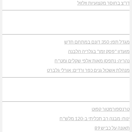
דו"צ בחוסר מקצועיות וזלזול
מגדל תפן: 350 דונם במתחם חדש
מועדון "פסק זמן" בגלריה הלבנה
נהריה: נתפסו מאות אלפי שקלים ומט"ח
מנהלת אשכול גנים כפר ורדים: אורלי גלברט
טרנספורמטור קפוט
ינוח: מבנה רב תכליתי ב-120 מלש"ח
תאונה על כביש 89