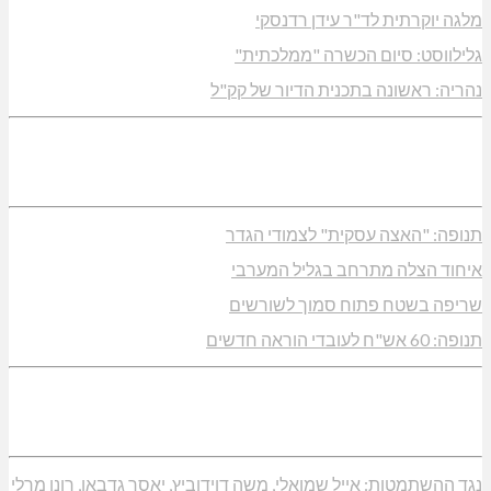
מלגה יוקרתית לד"ר עידן רדנסקי
גלילווסט: סיום הכשרה "ממלכתית"
נהריה: ראשונה בתכנית הדיור של קק"ל
תנופה: "האצה עסקית" לצמודי הגדר
איחוד הצלה מתרחב בגליל המערבי
שריפה בשטח פתוח סמוך לשורשים
תנופה: 60 אש"ח לעובדי הוראה חדשים
נגד ההשתמטות: אייל שמואלי, משה דוידוביץ, יאסר גדבאן, רונן מרלי