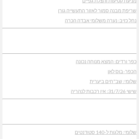
מניעת קטיעות והצלת גפיים
שריפת מבנה סמוך לאזור התעשייה גורן
נחל כזיב: נערה משלומי אבדה הכרה
כפר ורדים: המצא מנוחה נכונה
הכפר-בוס לאן
שלומי: שב"חים ביערית
שישי 31/7/26: אין רכבות לנהריה
שלומי: מלגות ל-140 סטודנטים