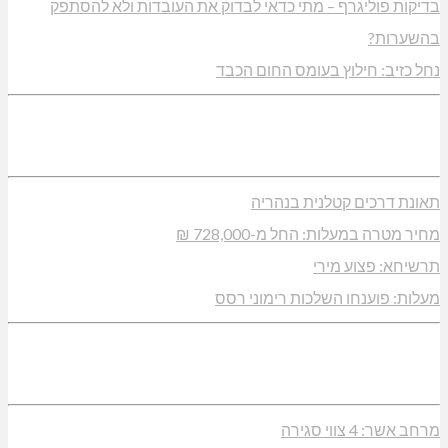
בדיקות פוליגרף – מתי כדאי לבדוק את העובדות ולא להסתפק
בהשערות?
נחל כזיב: חילוץ בעומס החום הכבד
תאונת דרכים קטלנית בנהריה
מחיר מטרה במעלות: החל מ-728,000 ₪
תרשיחא: פצוע מירי
מעלות: פוענחו השלכות רימוני רסס
מרחב אשר: 4 צווי סגירה