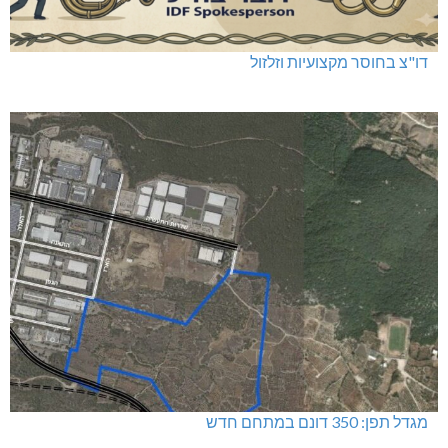
דו"צ בחוסר מקצועיות וזלזול
מגדל תפן: 350 דונם במתחם חדש