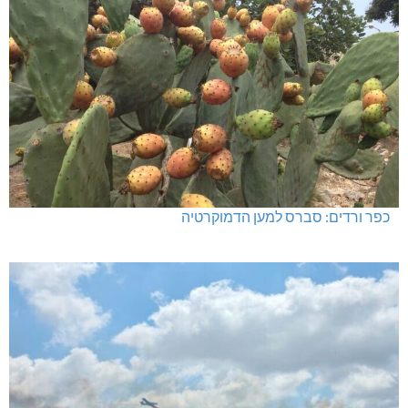
כפר ורדים: סברס למען הדמוקרטיה