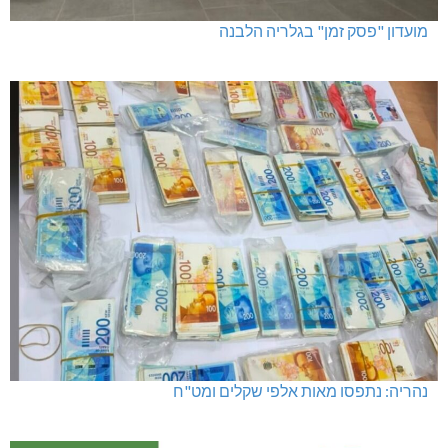
מועדון "פסק זמן" בגלריה הלבנה
נהריה: נתפסו מאות אלפי שקלים ומט"ח