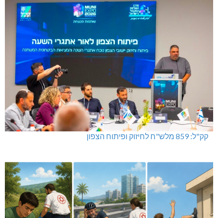
קק"ל: 859 מלש"ח לחיזוק ופיתוח הצפון