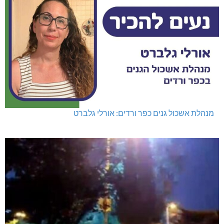
מנהלת אשכול גנים כפר ורדים: אורלי גלברט