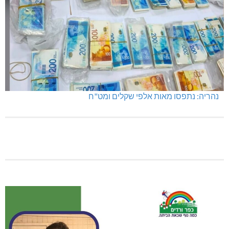
נהריה: נתפסו מאות אלפי שקלים ומט"ח