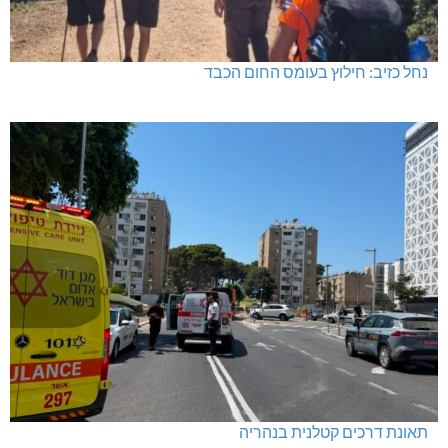
נחל כזיב: חילוץ בעומס החום הכבד
תאונת דרכים קטלנית בנהריה