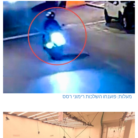
מעלות: פוענחו השלכות רימוני רסס