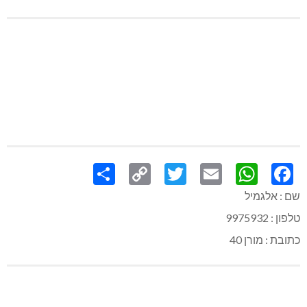
Share
Copy
Twitter
WhatsApp
Email
Facebook
Link
שם : אלגמיל
טלפון : 9975932
כתובת : מורן 40