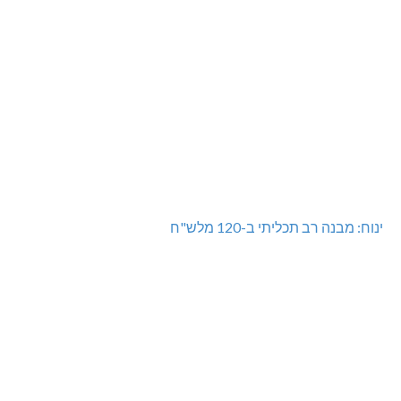
ינוח: מבנה רב תכליתי ב-120 מלש"ח