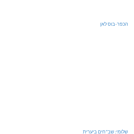
הכפר-בוס לאן
שלומי: שב"חים ביערית