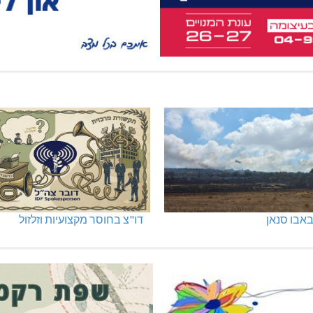
אבו סנאן
דו"צ בחוסר מקצועיות וזלזול