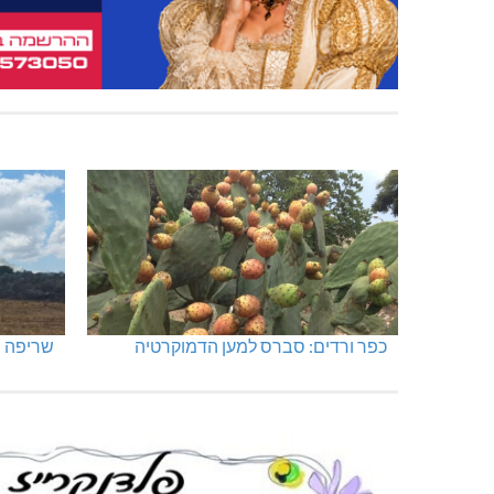
כפר ורדים: סברס למען הדמוקרטיה
שריפה ב