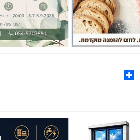
Share
Co
L