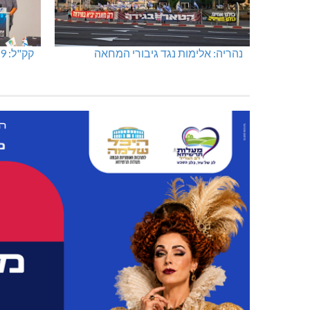
נהריה: אלימות נגד גיבורי המחאה
קק"ל: 859 מלש"ח לחיזוק ופיתוח הצפון