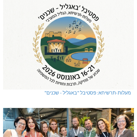
מעלות-תרשיחא: פסטיבל "באגליל - שכנים"