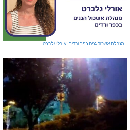
מנהלת אשכול גנים כפר ורדים: אורלי גלברט