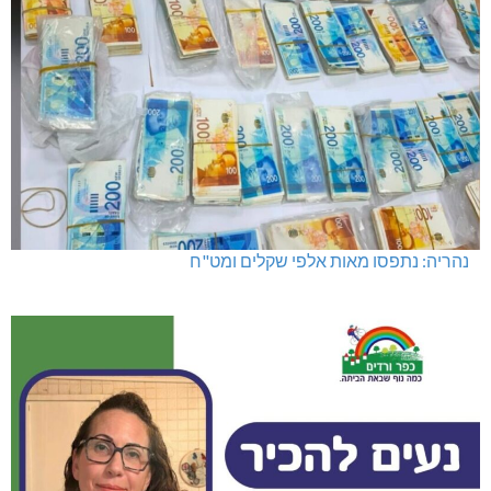
נהריה: נתפסו מאות אלפי שקלים ומט"ח