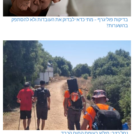
בדיקות פוליגרף – מתי כדאי לבדוק את העובדות ולא להסתפק
בהשערות?
נחל כזיב: חילוץ בעומס החום הכבד