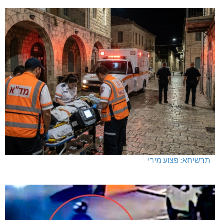
תרשיחא: פצוע מירי