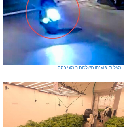
מעלות: פוענחו השלכות רימוני רסס