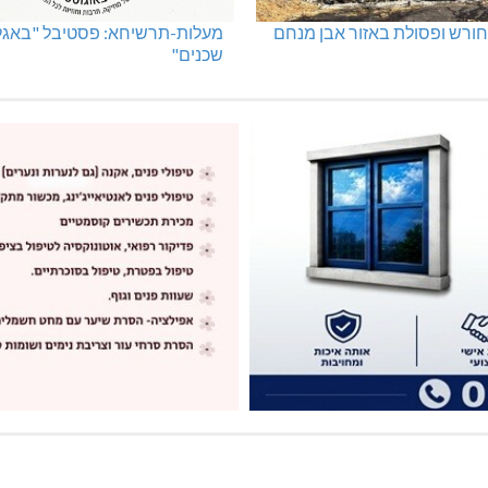
ורש ופסולת באזור אבן מנחם
מעלות-תרשיחא: פסטיבל "באגלי
שכנים"