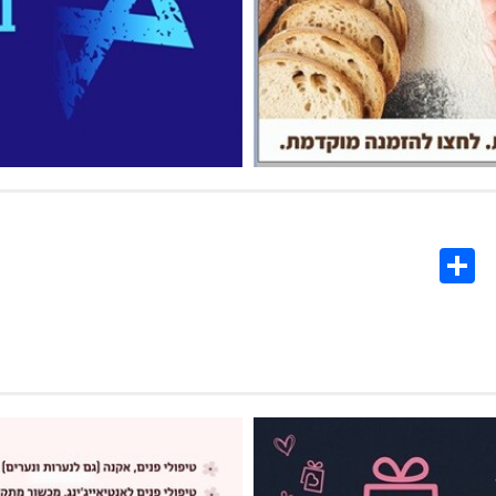
Share
Co
L