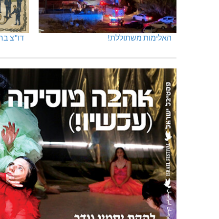
האלימות משתוללת!
דו"צ בחו