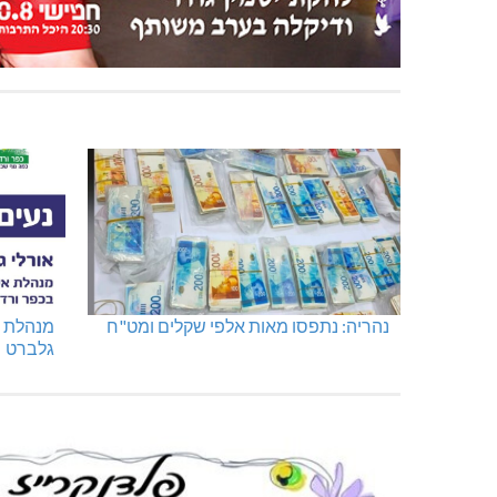
נהריה: נתפסו מאות אלפי שקלים ומט"ח
מנהלת א
גלברט