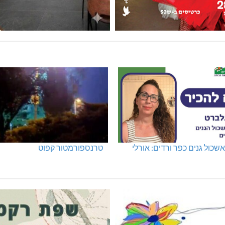
שכול גנים כפר ורדים: אורלי
טרנספורמטור קפוט