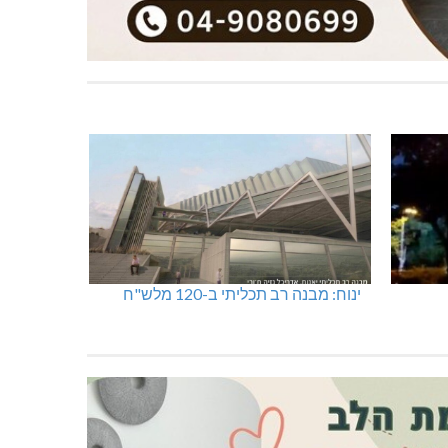
ינוח: מבנה רב תכליתי ב-120 מלש"ח