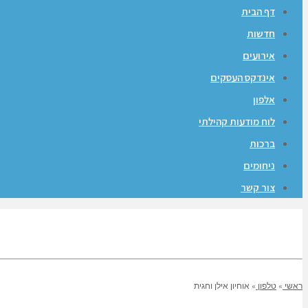
דף הבית
חדשות
אירועים
אינדקס העסקים
אלפון
לוח מודעות קהילתי
ברכות
ניחומים
צור קשר
ראשי
»
טלפון
»
אוחיון אילן וחגית