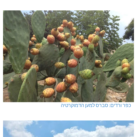
כפר ורדים: סברס למען הדמוקרטיה