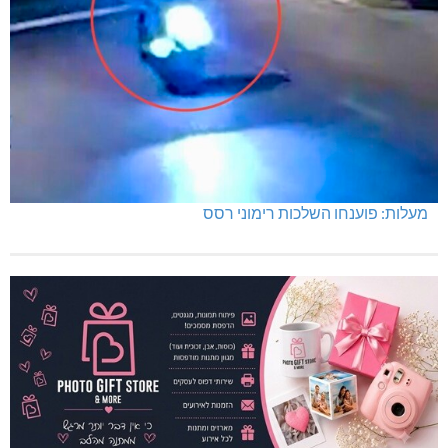
מעלות: פוענחו השלכות רימוני רסס