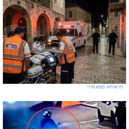
תרשיחא: פצוע מירי