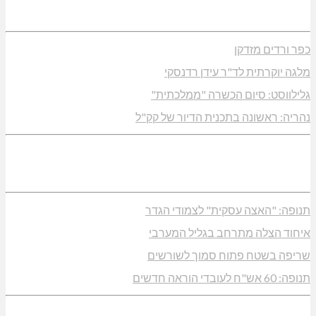
כפר ורדים מזדקן
מלגה יוקרתית לד"ר עידן רדנסקי
גלילווסט: סיום הכשרה "ממלכתית"
נהריה: ראשונה בתכנית הדיור של קק"ל
תנופה: "האצה עסקית" לצמודי הגדר
איחוד הצלה מתרחב בגליל המערבי
שריפה בשטח פתוח סמוך לשורשים
תנופה: 60 אש"ח לעובדי הוראה חדשים