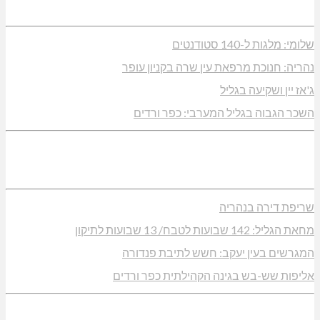
שלומי: מלגות ל-140 סטודנטים
נהריה: חנוכת מרפאת עין שרה בקניון עופר
ג'אז יין ושקיעה בגליל
השכר הגבוה בגליל המערבי: כפר ורדים
שריפת דירה בנהריה
מחאת הגליל: 142 שבועות לטבח/ 13 שבועות לתיקון
המגרשים בעין יעקב: חשש לתיבת פנדורה
אליפות שש-בש בגינה הקהילתית כפר ורדים