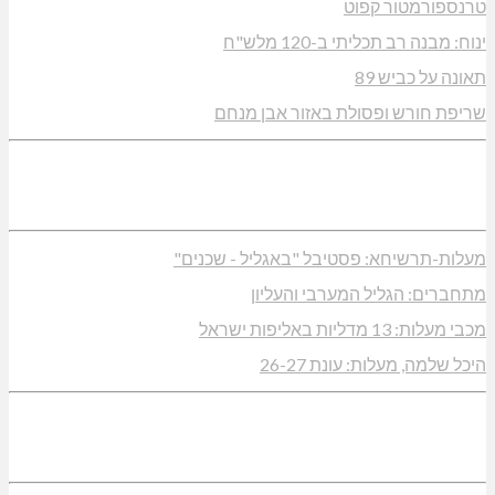
טרנספורמטור קפוט
ינוח: מבנה רב תכליתי ב-120 מלש"ח
תאונה על כביש 89
שריפת חורש ופסולת באזור אבן מנחם
מעלות-תרשיחא: פסטיבל "באגליל - שכנים"
מתחברים: הגליל המערבי והעליון
מכבי מעלות: 13 מדליות באליפות ישראל
היכל שלמה, מעלות: עונת 26-27