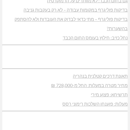
גם בחום הכבד: לא מוותרים על הדמוקרטיה
בדיקות פוליגרף במקומות עבודה – לא רק בעקבות גניבה
בדיקות פוליגרף – מתי כדאי לבדוק את העובדות ולא להסתפק
בהשערות?
נחל כזיב: חילוץ בעומס החום הכבד
תאונת דרכים קטלנית בנהריה
מחיר מטרה במעלות: החל מ-728,000 ₪
תרשיחא: פצוע מירי
מעלות: פוענחו השלכות רימוני רסס