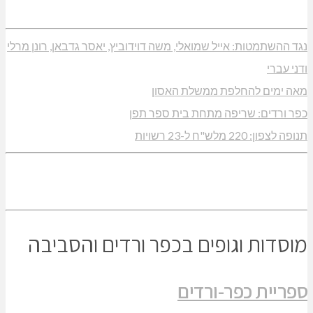
נגד ההשתמטות: אייל שמואלי, משה דוידוביץ, יאסר גדבאן, רונן מרלי
ודני עברי
מאה ימים להחלפת ממשלת האסון
כפר ורדים: שריפה מתחת בית ספר תפן
תנופה לצפון: 220 מלש"ח ל-23 רשויות
מוסדות וגופים בכפר ורדים והסביבה
ספריית כפר-ורדים