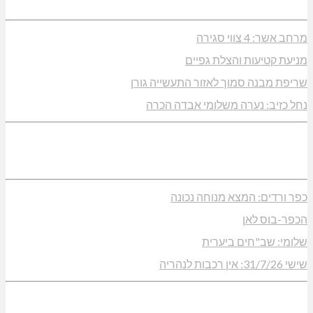
מרחב אשר: 4 צווי סגירה
מניעת קטיעות והצלת גפיים
שריפת מבנה סמוך לאזור התעשייה גורן
נחל כזיב: נערה משלומי אבדה הכרה
כפר ורדים: המצא מנוחה נכונה
הכפר-בוס לאן
שלומי: שב"חים ביערית
שישי 31/7/26: אין רכבות לנהריה