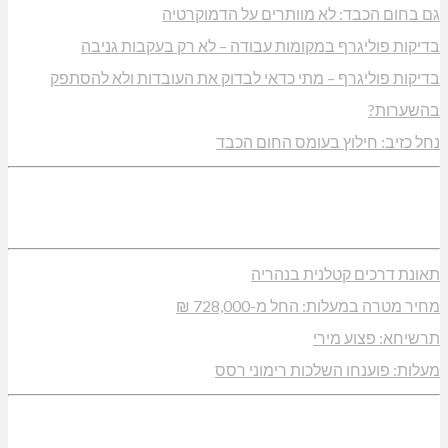
גם בחום הכבד: לא מוותרים על הדמוקרטיה
בדיקות פוליגרף במקומות עבודה – לא רק בעקבות גניבה
בדיקות פוליגרף – מתי כדאי לבדוק את העובדות ולא להסתפק
בהשערות?
נחל כזיב: חילוץ בעומס החום הכבד
תאונת דרכים קטלנית בנהריה
מחיר מטרה במעלות: החל מ-728,000 ₪
תרשיחא: פצוע מירי
מעלות: פוענחו השלכות רימוני רסס