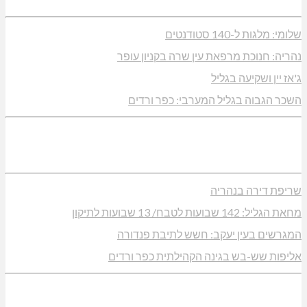
שלומי: מלגות ל-140 סטודנטים
נהריה: חנוכת מרפאת עין שרה בקניון עופר
ג'אז יין ושקיעה בגליל
השכר הגבוה בגליל המערבי: כפר ורדים
שריפת דירה בנהריה
מחאת הגליל: 142 שבועות לטבח/ 13 שבועות לתיקון
המגרשים בעין יעקב: חשש לתיבת פנדורה
אליפות שש-בש בגינה הקהילתית כפר ורדים