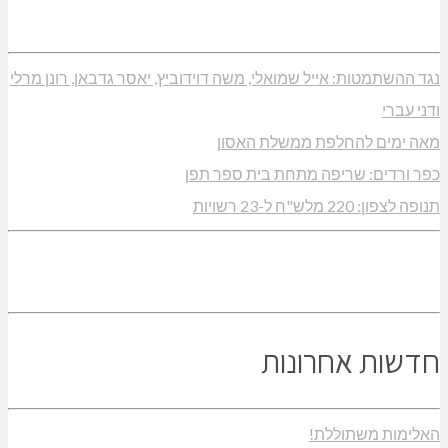
נגד ההשתמטות: אייל שמואלי, משה דוידוביץ, יאסר גדבאן, רונן מרלי
ודני עברי
מאה ימים להחלפת ממשלת האסון
כפר ורדים: שריפה מתחת בית ספר תפן
תנופה לצפון: 220 מלש"ח ל-23 רשויות
חדשות אחרונות
האלימות משתוללת!