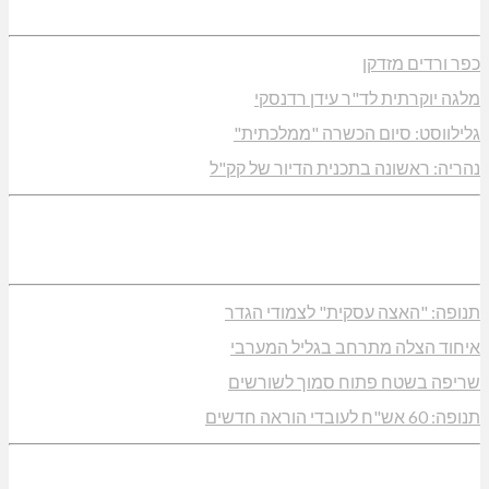
כפר ורדים מזדקן
מלגה יוקרתית לד"ר עידן רדנסקי
גלילווסט: סיום הכשרה "ממלכתית"
נהריה: ראשונה בתכנית הדיור של קק"ל
תנופה: "האצה עסקית" לצמודי הגדר
איחוד הצלה מתרחב בגליל המערבי
שריפה בשטח פתוח סמוך לשורשים
תנופה: 60 אש"ח לעובדי הוראה חדשים