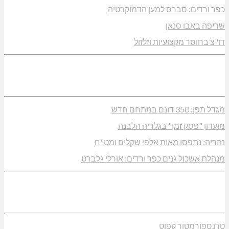
כפר ורדים: סברס למען הדמוקרטיה
שריפה באבו סנאן
דו"צ בחוסר מקצועיות וזלזול
מגדל תפן: 350 דונם במתחם חדש
מועדון "פסק זמן" בגלריה הלבנה
נהריה: נתפסו מאות אלפי שקלים ומט"ח
מנהלת אשכול גנים כפר ורדים: אורלי גלברט
טרנספורמטור קפוט