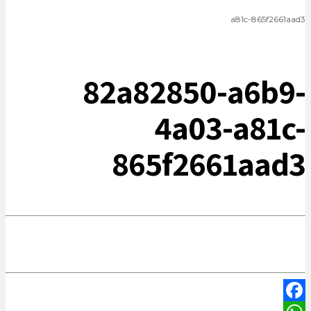
a81c-865f2661aad3
82a82850-a6b9-
4a03-a81c-
865f2661aad3