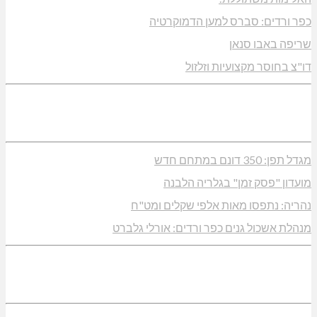
כפר ורדים: סברס למען הדמוקרטיה
שריפה באבו סנאן
דו"צ בחוסר מקצועיות וזלזול
מגדל תפן: 350 דונם במתחם חדש
מועדון "פסק זמן" בגלריה הלבנה
נהריה: נתפסו מאות אלפי שקלים ומט"ח
מנהלת אשכול גנים כפר ורדים: אורלי גלברט