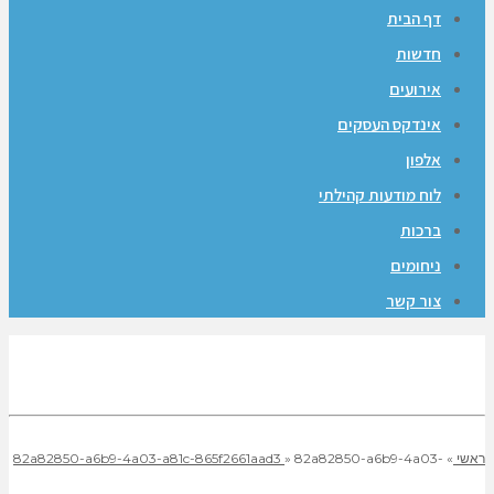
דף הבית
חדשות
אירועים
אינדקס העסקים
אלפון
לוח מודעות קהילתי
ברכות
ניחומים
צור קשר
ראשי
»
82a82850-a6b9-4a03-
»
82a82850-a6b9-4a03-a81c-865f2661aad3