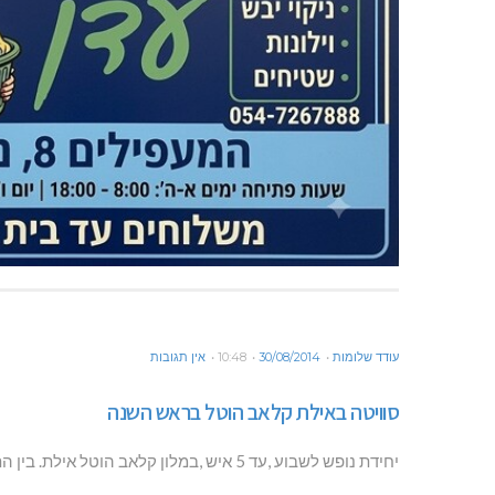
עודד שלומות
30/08/2014
10:48
אין תגובות
סוויטה באילת קלאב הוטל בראש השנה
יחידת נופש לשבוע ,עד 5 איש ,במלון קלאב הוטל אילת. בין התאריכים 21/09-28/09. מחיר אטרקטיבי. טל -049973883 0523761558