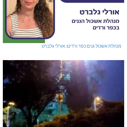
מנהלת אשכול גנים כפר ורדים: אורלי גלברט