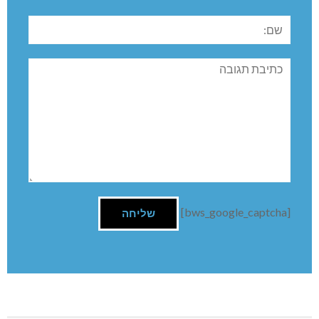
שם:
תגובה
[bws_google_captcha]