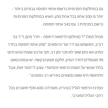
גם במחלקות הפנימיות נרשמו אחוזי תפוסה גבוהים ביותר –
יותר מ-100 אחוז בכל אחת מהן. השיא במחלקות הפנימיות
נרשם בפנימית ו’, עם 142 אחוזי תפוסה.
מנהל המלר”ד (מחלקה לרפואה דחופה – חדר מיון), ד”ר בני
רביב, המשמש גם יו”ר ועד הרופאים: “200 אחוזי תפוסה בחדר
המיון הוא נתון שאני לא זוכר זמן רב. תוך ארבע שעות הגיעו היום
90 מטופלים לחדר המיון, חלקם פצועים קשה. יש עומס כמעט
בלתי אנושי על הצוות הרפואי והסיעודי. עצוב לי לומר זאת, אבל
התחושה היא שאנו נמצאים באירוע רב-נפגעים.”
המרכז הרפואי לגליל בנהריה, משרת כ-600 אלף תושבים בכל
רחבי הגליל המערבי.