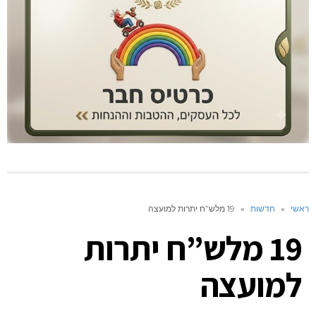
ראשי
»
חדשות
»
19 מלש”ח יתרות למועצה
19 מלש”ח יתרות
למועצה