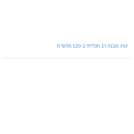
ינוח: מבנה רב תכליתי ב-120 מלש"ח