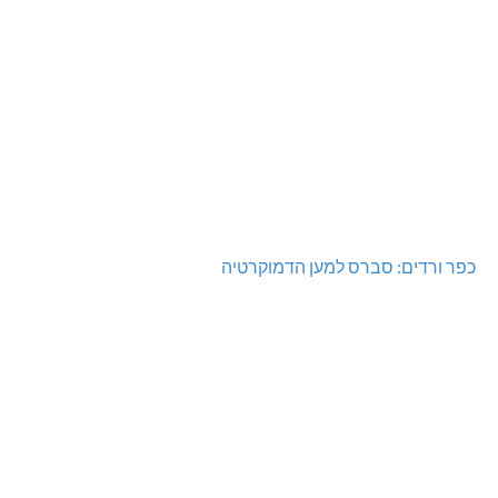
כפר ורדים: סברס למען הדמוקרטיה