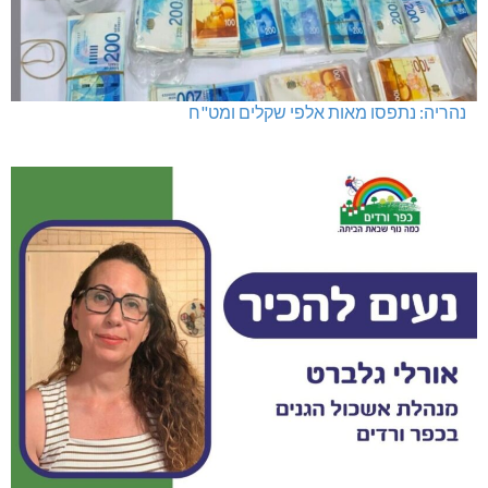
נהריה: נתפסו מאות אלפי שקלים ומט"ח