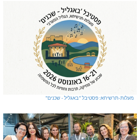
מעלות-תרשיחא: פסטיבל "באגליל - שכנים"