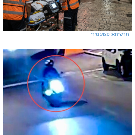
תרשיחא: פצוע מירי