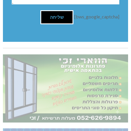
[bws_google_captcha]