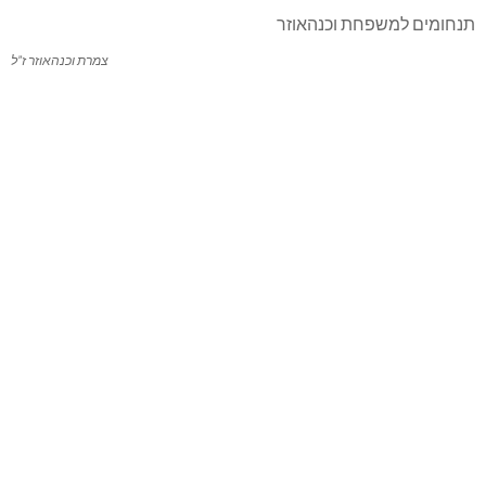
צמרת וכנהאוזר ז”ל