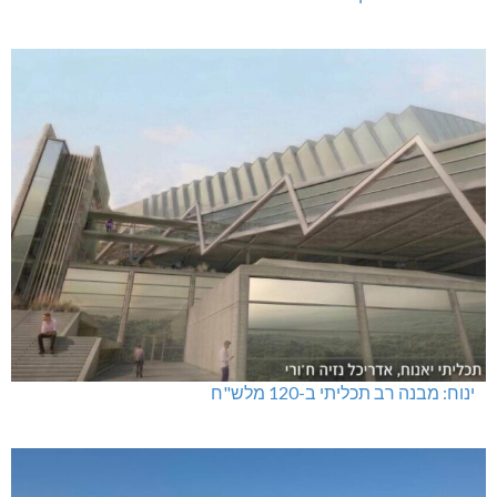
ינוח: מבנה רב תכליתי ב-120 מלש"ח