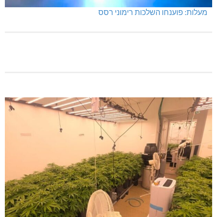
מעלות: פוענחו השלכות רימוני רסס