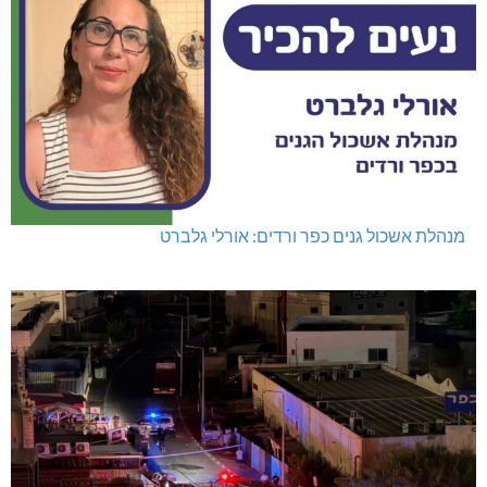
מנהלת אשכול גנים כפר ורדים: אורלי גלברט