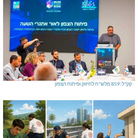
קק"ל: 859 מלש"ח לחיזוק ופיתוח הצפון