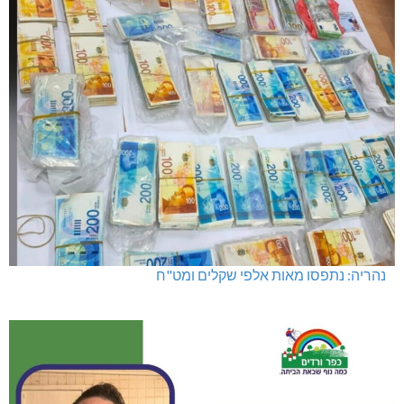
נהריה: נתפסו מאות אלפי שקלים ומט"ח