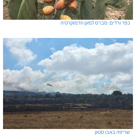
כפר ורדים: סברס למען הדמוקרטיה
שריפה באבו סנאן