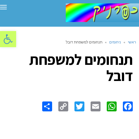
תפ
פתח סרגל
ראשי
»
ניחומים
»
תנחומים למשפחת דובל
תנחומים למשפחת
דובל
Share
Copy
Twitter
WhatsApp
Email
Facebook
Link