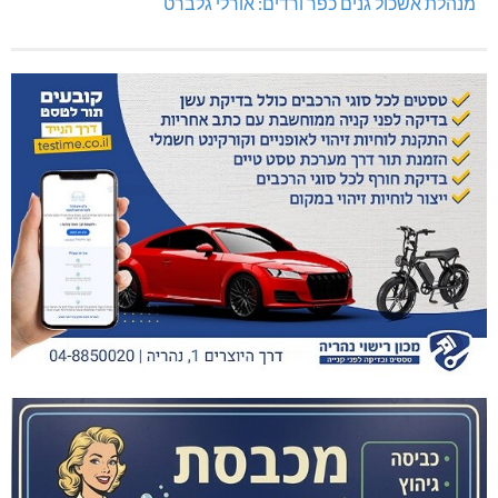
מנהלת אשכול גנים כפר ורדים: אורלי גלברט