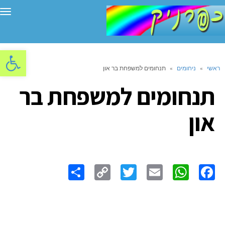
תפ
פתח סרגל
ראשי
»
ניחומים
»
תנחומים למשפחת בר און
תנחומים למשפחת בר
און
Share
Copy
Twitter
WhatsApp
Email
Facebook
Link