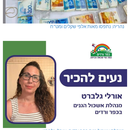
נהריה: נתפסו מאות אלפי שקלים ומט"ח