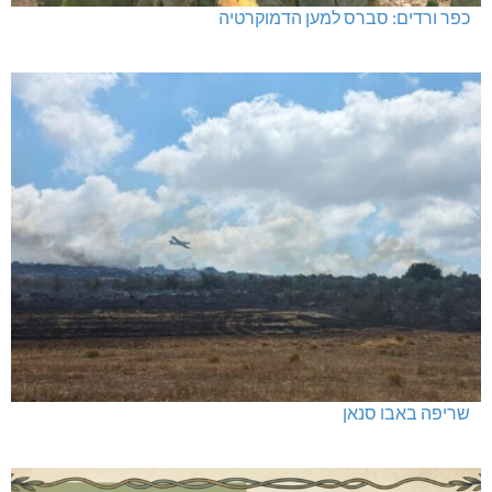
כפר ורדים: סברס למען הדמוקרטיה
שריפה באבו סנאן