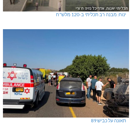
ינוח: מבנה רב תכליתי ב-120 מלש"ח
תאונה על כביש 89