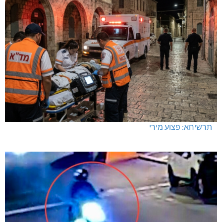
תרשיחא: פצוע מירי