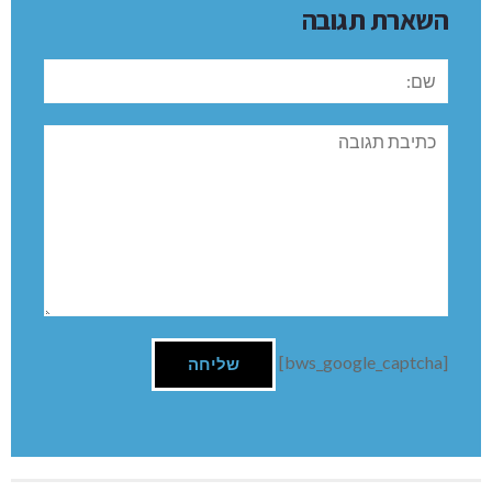
השארת תגובה
שם:
תגובה
[bws_google_captcha]