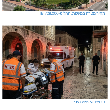
מחיר מטרה במעלות: החל מ-728,000 ₪
תרשיחא: פצוע מירי