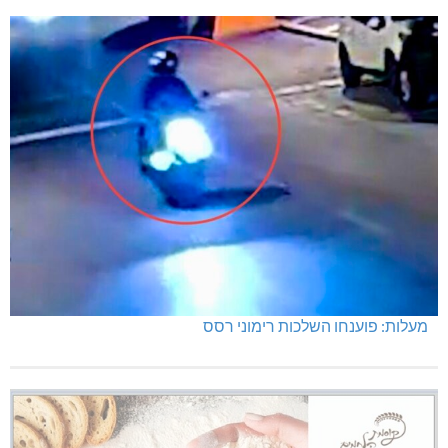
מעלות: פוענחו השלכות רימוני רסס