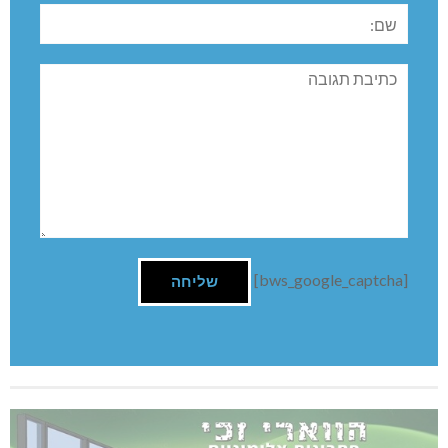
שם:
תגובה
[bws_google_captcha]