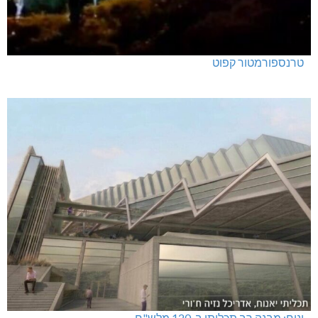
טרנספורמטור קפוט
ינוח: מבנה רב תכליתי ב-120 מלש"ח