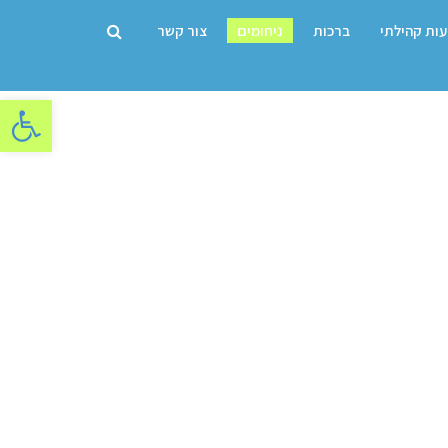
עות קהילתי
ברכות
ניחומים
צור קשר
פתח סרגל