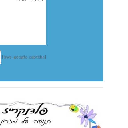
[bws_google_captcha]