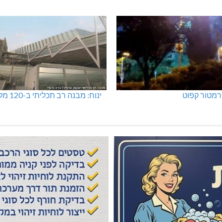
מטור קפוט
ינוח: מבנה רב תכליתי ב-120 מלש"ח