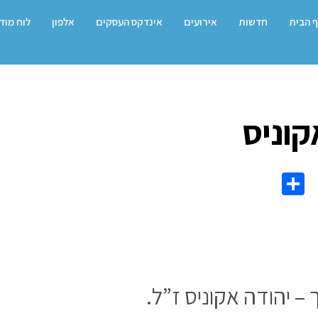
 הבית
חדשות
אירועים
אינדקס העסקים
אלפון
לוח מוד
וניס
Share
Co
L
 יהודה אקוניס ז”ל.