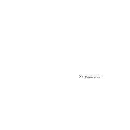
יהודה אקוניס ז”ל