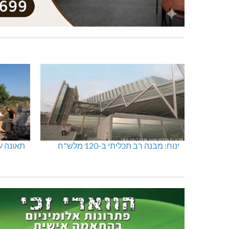
ינוח: מבנה רב תכליתי ב-120 מלש"ח
תאונה על