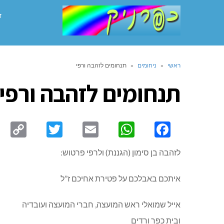
ד
ראשי
»
ניחומים
»
תנחומים לזהבה ורפי
תנחומים לזהבה ורפי
py
Twitter
Email
WhatsApp
Facebook
ink
לזהבה בן סימון (הגננת) ולרפי פרטוש:
איתכם באבלכם על פטירת אחיכם ז”ל
אייל שמואלי ראש המועצה, חברי המועצה ועובדיה
ובית כפר ורדים