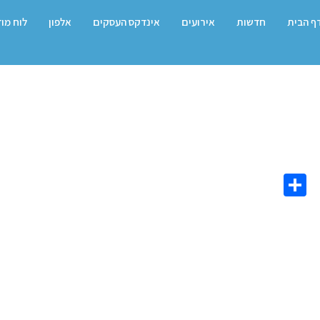
ף הבית
חדשות
אירועים
אינדקס העסקים
אלפון
לוח מו
Share
Co
L