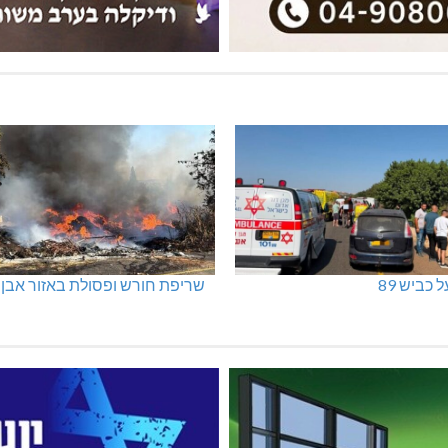
 כביש 89
שריפת חורש ופסולת באזור אבן