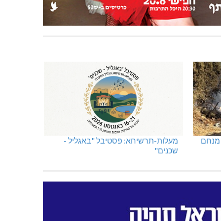
 מנחם
מעלות-תרשיחא: פסטיבל "באגליל -
שכנים"