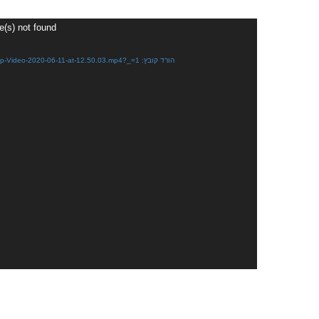
נגן
e(s) not found
וידאו
הורד קובץ: https://kfarnik.co.il/wp-content/uploads/2020/06/WhatsApp-Video-2020-06-11-at-12.50.03.mp4?_=1