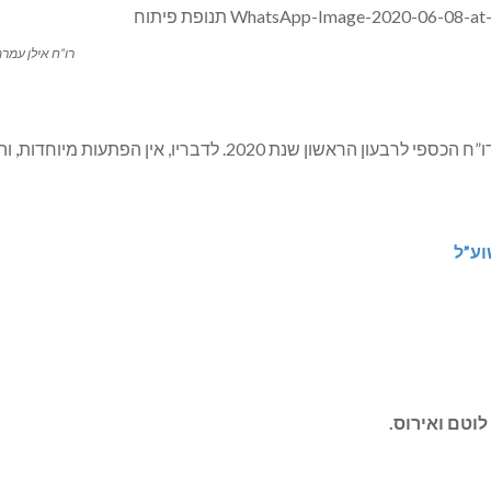
רו”ח אילן עמרם 
ת מיוחדות, והרבעון איננו מייצג את החלק היחסי בהוצאות המועצה.
וע”ל