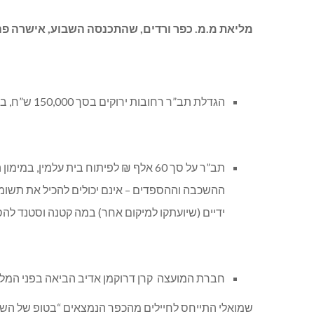
מליאת מ.מ. כפר ורדים, שהתכנסה השבוע, אישרה פה 
הגדלת תב”ר רחובות ירוקים בסך 150,000 ש”ח, במימון קרנות הרשות, בכפוף לתכנית שתוצג לחברי המועצה. טרם הוחלט היכן יבוצע.
תב”ר על סך 60 אלף ₪ לפיתוח בית עלמ
ההשכבה וההספדים – אינם יכולים להכיל את תשו
ידיים (שיועתקו למיקום אחר) במה קטנה וסטנד לה
חברת המועצה קרן דרוקמן אדיב הביאה בפני המליאה בקשה לאישור תב”ר על סך 100,000 ₪ – למת
שמואלי התייחס לחיילים מהכפר הנמצאים “בטופ של השירות”