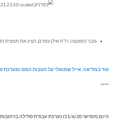
גזבר המועצה, רו”ח אילן עמרם, הציג את תמצית הדו”ח הכספי לרבעון הראשון שנת 2020. לדבריו, אין הפתעו
עוד במליאה: אייל שמואלי על הטבות המס ומערכת ש
****
היום (חמישי 11/6/20) נערכת עבודת סלילה ברחובות לוטם ואירוס.