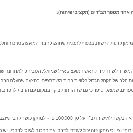
אחד מספר תב”רים (תקציבי פיתוח):
ין, במימון המשרד לשירותי דת. ראש המועצה, אייל שמואלי, הסביר כי לאחרו
מת הלב של הקהל הגדול בלוויות רבות משתתפים. בהצעה שהעלה הרב 
ספדים. שמואלי סיפר כי גם שר הדתות ביקר במקום עם הרב גולדפרב, 
קן כושר קרבי שיוצב בחורשת הבר בת, במימון קרנות הרשות.
 וציין כי מתקן כזה יכול לעודד ולדרבן את ההכנה לגיוס. לדבריו, יש