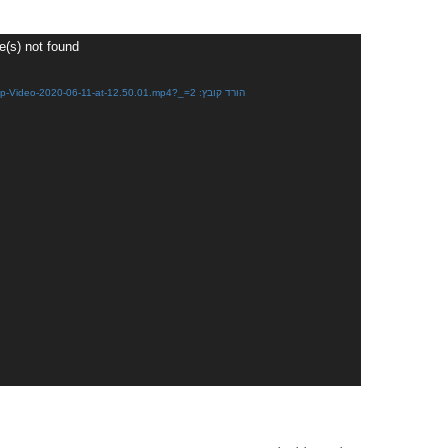
נגן
e(s) not found
וידאו
הורד קובץ: https://kfarnik.co.il/wp-content/uploads/2020/06/WhatsApp-Video-2020-06-11-at-12.50.01.mp4?_=2