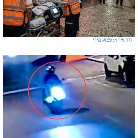
תרשיחא: פצוע מירי