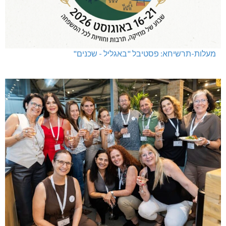
מעלות-תרשיחא: פסטיבל "באגליל - שכנים"