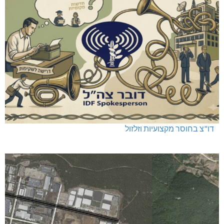
דו"צ בחוסר מקצועיות וזלזול