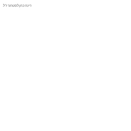
רינה כהן לסטרגר ז”ל