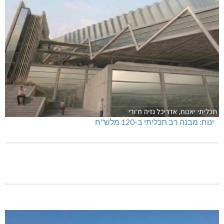
ינוח: מבנה רב תכליתי ב-120 מלש"ח