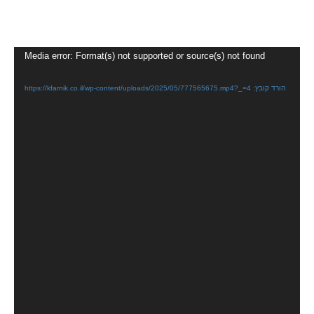
נגן
Media error: Format(s) not supported or source(s) not found
וידאו
הורד קובץ: https://kfarnik.co.il/wp-content/uploads/2025/05/777565675.mp4?_=4