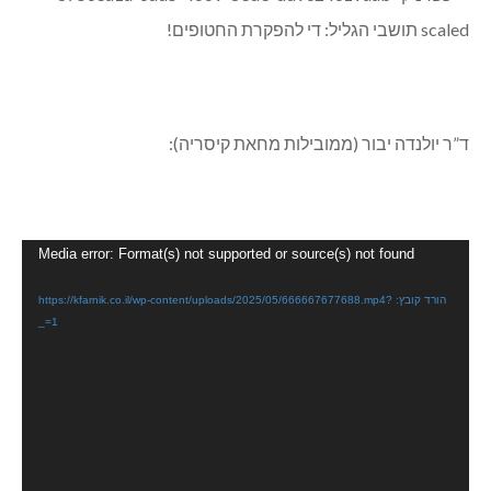
ד”ר יולנדה יבור (ממובילות מחאת קיסריה):
נגן
Media error: Format(s) not supported or source(s) not found
וידאו
הורד קובץ: https://kfarnik.co.il/wp-content/uploads/2025/05/666667677688.mp4?
_=1