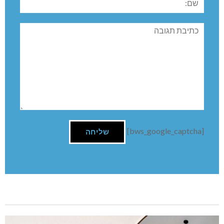
תגובה
[bws_google_captcha]