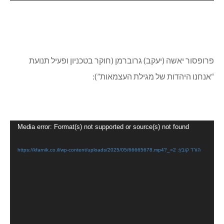
פרופסור יאשה (יעקב) גרוברמן (חוקר בטכניון ופעיל תנועת
“אנחנו היהדות של מגילת העצמאות”):
נגן
Media error: Format(s) not supported or source(s) not found
וידאו
הורד קובץ: https://kfarnik.co.il/wp-content/uploads/2025/05/66665678.mp4?_=2