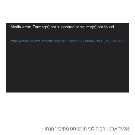
נגן
Media error: Format(s) not supported or source(s) not found
וידאו
הורד קובץ: https://kfarnik.co.il/wp-content/uploads/2025/05/7777545667.mp4?_=3
אלעד ארנון, רב חילוני הומניסט מקיבוץ חנתון: