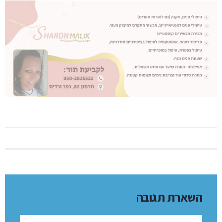
השארת תגובה
שם: