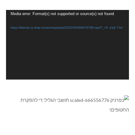
נגן
Media error: Format(s) not supported or source(s) not found
וידאו
הורד קובץ: https://kfarnik.co.il/wp-content/uploads/2025/05/666676788.mp4?_=6