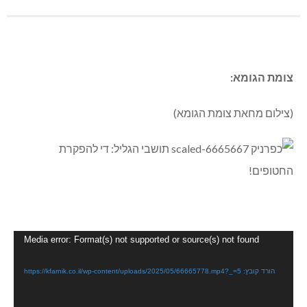
צומת הגומא:
(צילום מחאת צומת הגומא)
נגן
Media error: Format(s) not supported or source(s) not found
וידאו
הורד קובץ: https://kfarnik.co.il/wp-content/uploads/2025/05/66665778.mp4?_=5