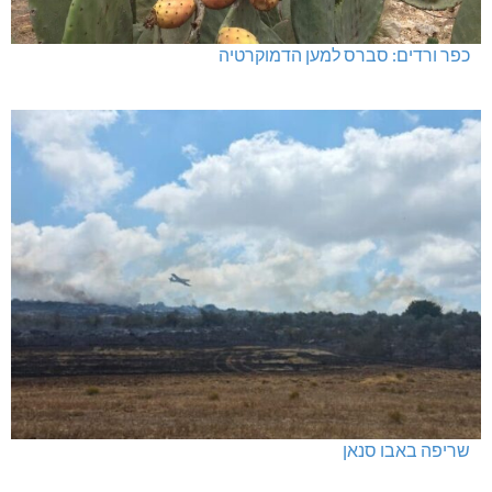
כפר ורדים: סברס למען הדמוקרטיה
שריפה באבו סנאן