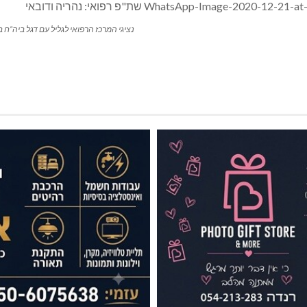
נציגי המרכז הרפואי לגליל עם דגל ביה”ח 