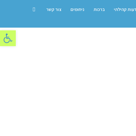
דעות קהילתי
ברכות
ניחומים
צור קשר
פתח סרגל