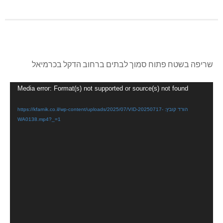
שריפה בשטח פתוח סמוך לבתים ברחוב הדקל בכרמיאל
נגן
Media error: Format(s) not supported or source(s) not found
וידאו
הורד קובץ: https://kfarnik.co.il/wp-content/uploads/2025/07/VID-20250717-
WA0138.mp4?_=1