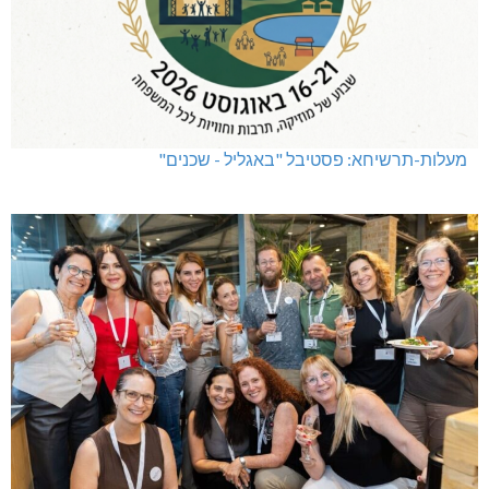
מעלות-תרשיחא: פסטיבל "באגליל - שכנים"