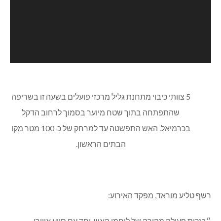
נגן
Media error: Format(s) not supported or source(s) not found
וידאו
הורד קובץ: https://kfarnik.co.il/wp-content/uploads/2025/07/VID-20250717-
WA0137.mp4?_=3
5 צוותי כיבוי מתחנת גליל מרכזי פועלים בשעה זו בשריפה
שהתפתחה בתוך שטח מיוער בסמוך לרחוב הדקל
בכרמיאל. האש התפשטה עד למרחק של כ-100 מטר מקו