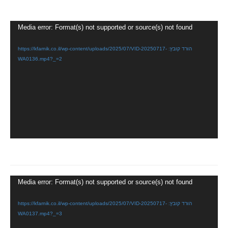
נגן
Media error: Format(s) not supported or source(s) not found
וידאו
הורד קובץ: https://kfarnik.co.il/wp-content/uploads/2025/07/VID-20250717-
WA0136.mp4?_=2