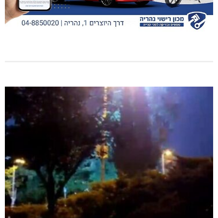
מנהלת אשכול גנים כפר ורדים: אורלי גלברט