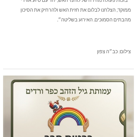
הבתים הראשון.
רשף טליע מוראד, מפקד האירוע:
״בזכות פעולה מהירה של לוחמי האש, יחד עם סיוע אווירי
ממוקד, הצלחנו לבלום את חזית האש ולהרחיק את הסיכון
מהבתים הסמוכים. האירוע בשליטה״.
צילום: כב״ה צפון