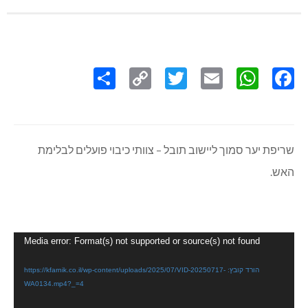
Share
Copy
Twitter
WhatsApp
Email
Facebook
Link
שריפת יער סמוך ליישוב תובל – צוותי כיבוי פועלים לבלימת
האש.
נגן
Media error: Format(s) not supported or source(s) not found