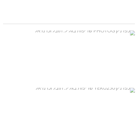
בהגנה על קו התפשטות האש ומניעת פגיעה ביישובים ובשטחים
חקלאיים״.