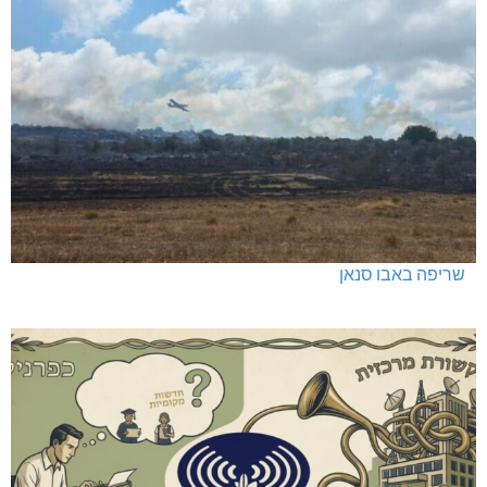
כפר ורדים: סברס למען הדמוקרטיה
שריפה באבו סנאן