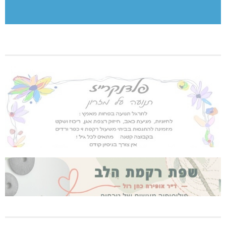
[bws_google_captcha]