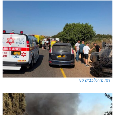
ינוח: מבנה רב תכליתי ב-120 מלש"ח