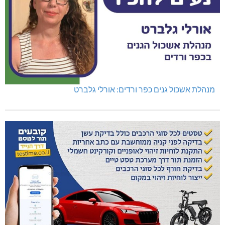
נהריה: נתפסו מאות אלפי שקלים ומט"ח