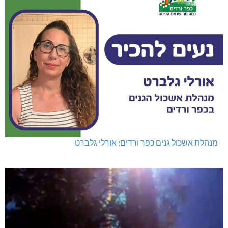
מנהלת אשכול גנים כפר ורדים: אורלי גלברט