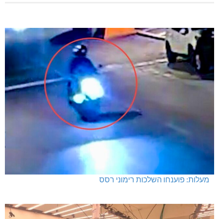
מעלות: פוענחו השלכות רימוני רסס