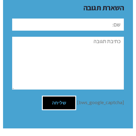
השארת תגובה
שם:
תגובה
[bws_google_captcha]