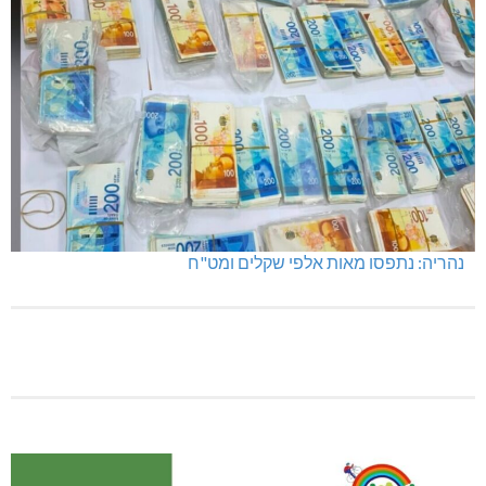
נהריה: נתפסו מאות אלפי שקלים ומט"ח