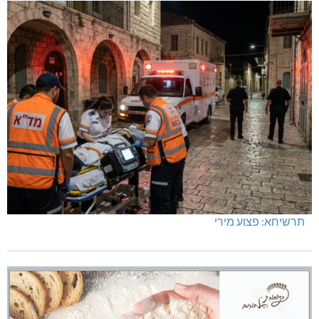
תרשיחא: פצוע מירי