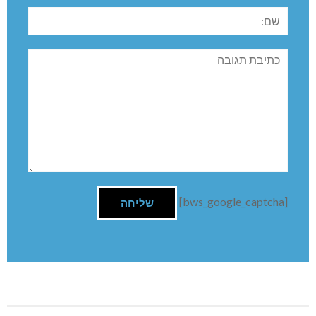
שם:
תגובה
[bws_google_captcha]