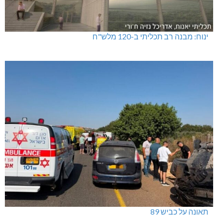
ינוח: מבנה רב תכליתי ב-120 מלש"ח
תאונה על כביש 89