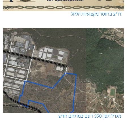
דו"צ בחוסר מקצועיות וזלזול
מגדל תפן: 350 דונם במתחם חדש