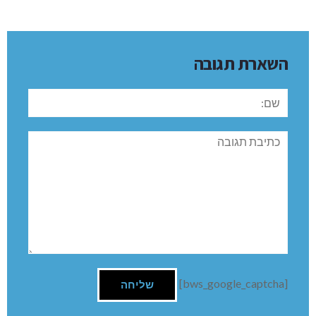
השארת תגובה
שם:
תגובה
[bws_google_captcha]