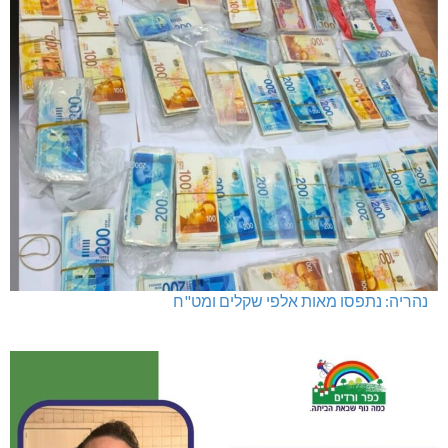
נהריה: נתפסו מאות אלפי שקלים ומט"ח