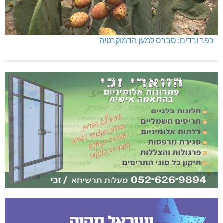
כפר ורדים: סברס למען הדמוקרטיה