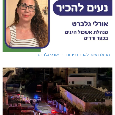
מנהלת אשכול גנים כפר ורדים: אורלי גלברט