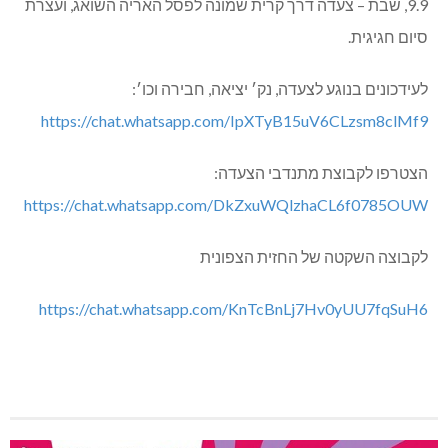
9.9, שבת – צעדה דרך קרית שמונה לפסל האריה השואג, ועצרת
סיום חגיגית.
לעידכונים בנוגע לצעדה, נק׳ יציאה, חבירה וכו׳:
https://chat.whatsapp.com/IpXTyB15uV6CLzsm8clMf9
הצטרפו לקבוצת מתנדבי הצעדה:
https://chat.whatsapp.com/DkZxuWQlzhaCL6f0785OUW
לקבוצה השקטה של החזית הצפונית
https://chat.whatsapp.com/KnTcBnLj7Hv0yUU7fqSuH6