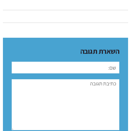
השארת תגובה
שם:
תגובה