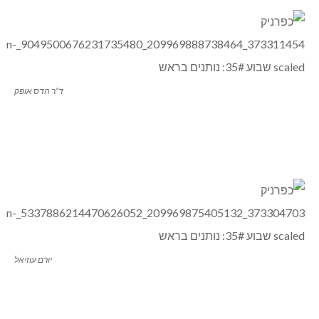
ד”ר הדס אופק
יורם עוזיאל