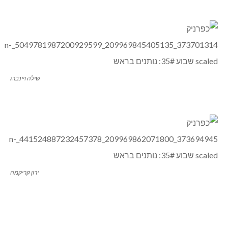
שילה ויינברג
ירון קריקמה