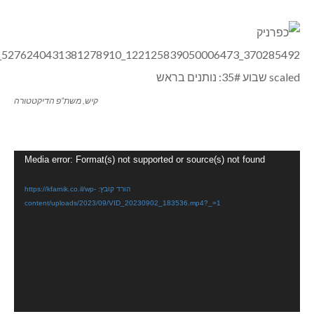
קיש, משת”פ הדיקטטורה
נגן
Media error: Format(s) not supported or source(s) not found
וידאו
הורד קובץ: https://kfarnik.co.il/wp-
content/uploads/2023/09/VID_20230902_183536.mp4?_=1