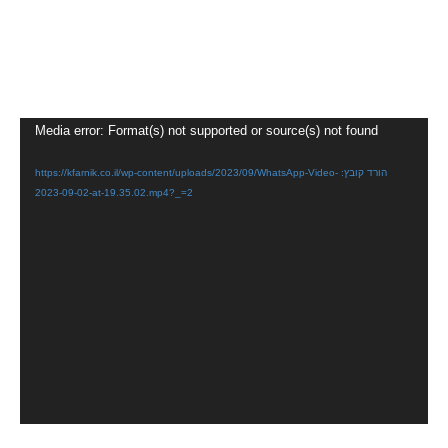
נגן
Media error: Format(s) not supported or source(s) not found
וידאו
הורד קובץ: https://kfarnik.co.il/wp-content/uploads/2023/09/WhatsApp-Video-
2023-09-02-at-19.35.02.mp4?_=2