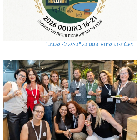
מעלות-תרשיחא: פסטיבל "באגליל - שכנים"