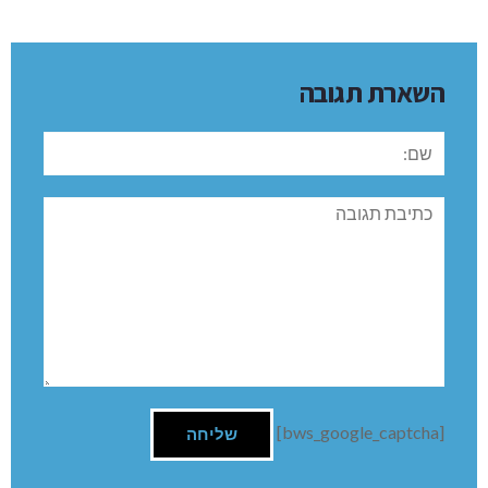
השארת תגובה
שם:
תגובה
[bws_google_captcha]