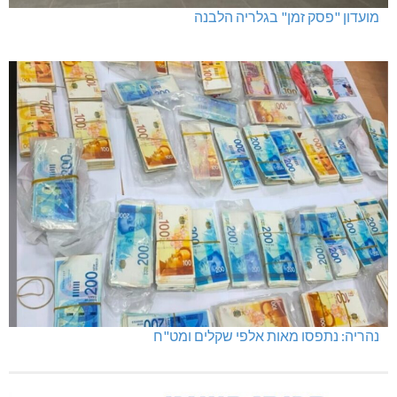
מועדון "פסק זמן" בגלריה הלבנה
נהריה: נתפסו מאות אלפי שקלים ומט"ח