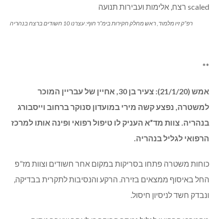
רפ”ק זיו מלמוד, ראש מחלק חקירות בימ”ר חוף: עצרנו 10 חשודים ברצח בנהריה
**
אמש (21/1/20): צעיר בן 30, אחיין של עבריין המוכר
למשטרה, נפצע קשה מירי במועדון סנוקר ברחוב וייסבורג
בנהריה. צוות מד”א העניק לו טיפול רפואי ופינה אותו למרכז
הרפואי לגליל בנהריה.
כוחות משטרה פתחו בסריקות במקום אחר חשודים וצוות מז”פ
החל באיסוף ממצאים בזירה. הרקע והנסיבות לתקרית בבדיקה,
ונבדק חשד לניסיון חיסול.