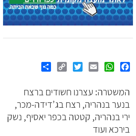
Share
Copy
Twitter
WhatsApp
Email
Facebook
Link
המשטרה: עצרנו חשודים ברצח
בנער בנהריה, רצח בג’דידה-מכר,
ירי בנהריה, קטטה בכפר יאסיף, נשק
בירכא ועוד