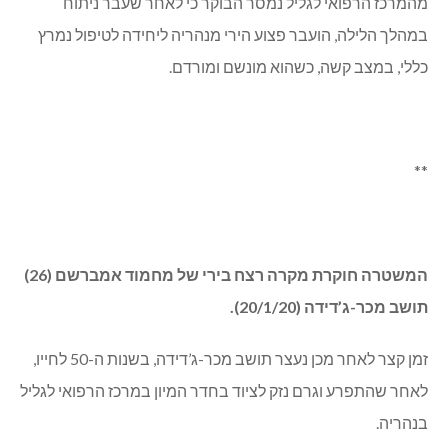
מהמרכז הרפואי לגליל נמסר הבוקר כי לאחר שעבר ניתוח
במהלך הלילה, הועבר פצוע הירי מנהריה ליחידה לטיפול נמרץ
כללי, במצב קשה, כשהוא מונשם ומורדם.
**
המשטרה חוקרת מקרה רצח בירי של מחמוד אמברשם (26)
תושב מכר-ג’דידה (20/1/20).
זמן קצר לאחר מכן נעצר תושב מכר-ג’דידה, בשנות ה-50 לחייו,
לאחר שהתפרע וגרם נזק לציוד בחדר המיון במרכז הרפואי לגליל
בנהריה.