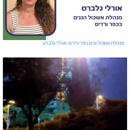
מנהלת אשכול גנים כפר ורדים: אורלי גלברט