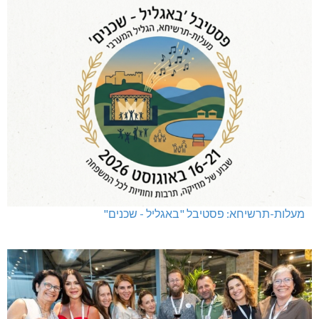
מעלות-תרשיחא: פסטיבל "באגליל - שכנים"