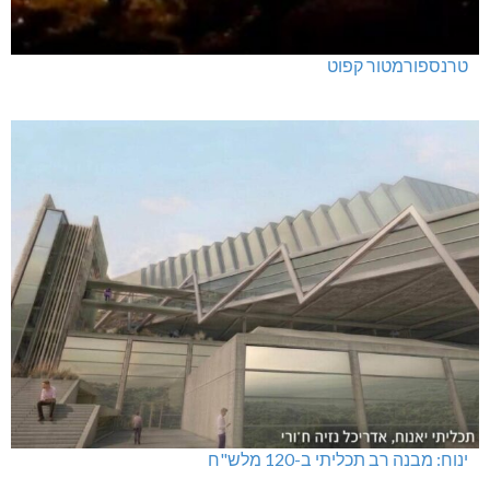
טרנספורמטור קפוט
ינוח: מבנה רב תכליתי ב-120 מלש"ח