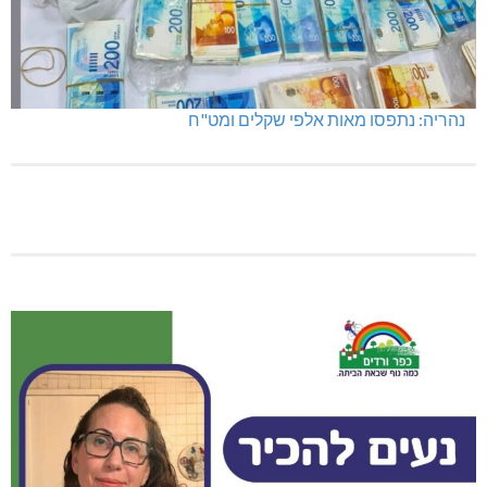
נהריה: נתפסו מאות אלפי שקלים ומט"ח