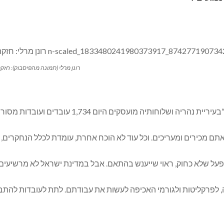
רונן מרלי (תמונה מהפיסבוק): חז
 עובדים ועובדות מסורים. אנשים שקמים בכל בוקר כדי לשרת את תושבי העיר.
תם מכירים ומעריכים. וכל עוד לא הוכח אחרת, עומדת לכלל הנחקרים,
פעל שלא כחוק, ראוי שייענש בהתאם. אבל במדינת ישראל לא מרשיעים 
ה, לפרקליטות ולגורמי האכיפה לעשות את עבודתם. לתת לעובדות להת