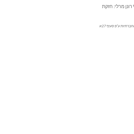
רתיות ע”פ סעיף 27א