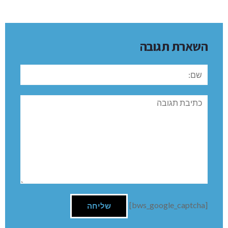
השארת תגובה
שם:
תגובה
[bws_google_captcha]