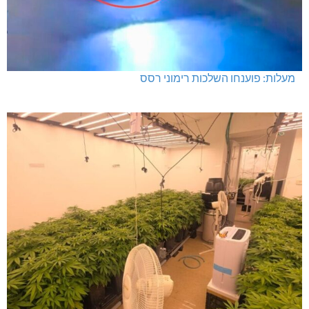
מעלות: פוענחו השלכות רימוני רסס