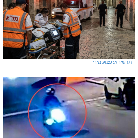
תרשיחא: פצוע מירי