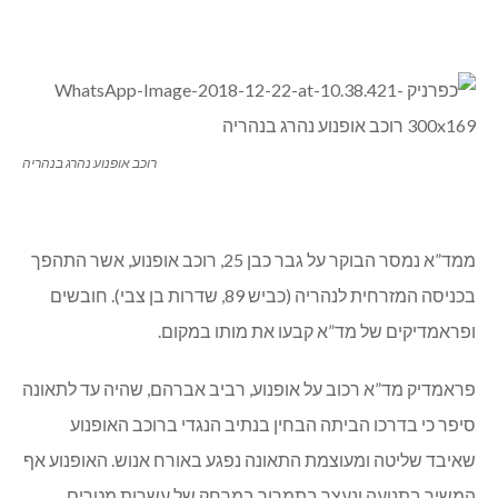
רוכב אופנוע נהרג בנהריה
ממד”א נמסר הבוקר על גבר כבן 25, רוכב אופנוע, אשר התהפך
בכניסה המזרחית לנהריה (כביש 89, שדרות בן צבי). חובשים
ופראמדיקים של מד”א קבעו את מותו במקום.
פראמדיק מד”א רכוב על אופנוע, רביב אברהם, שהיה עד לתאונה
סיפר כי בדרכו הביתה הבחין בנתיב הנגדי ברוכב האופנוע
שאיבד שליטה ומעוצמת התאונה נפגע באורח אנוש. האופנוע אף
המשיך בתנועה ונעצר בתמרור במרחק של עשרות מטרים.