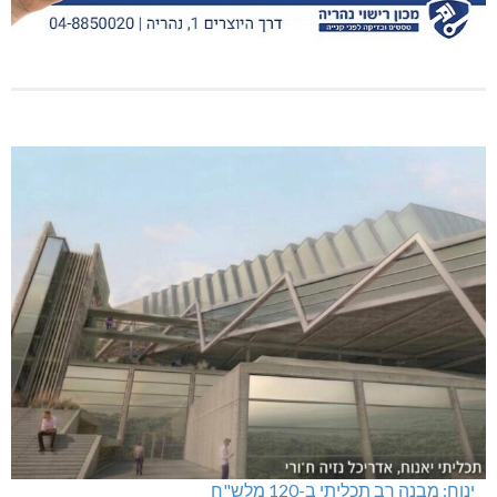
ינוח: מבנה רב תכליתי ב-120 מלש"ח