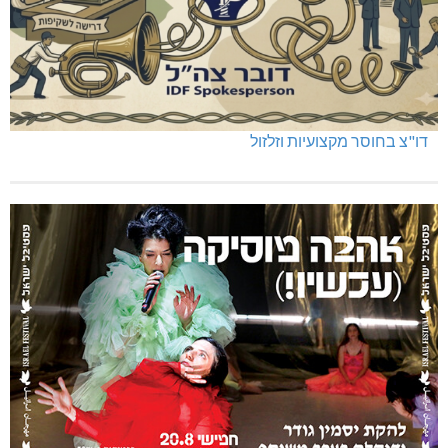
דו"צ בחוסר מקצועיות וזלזול