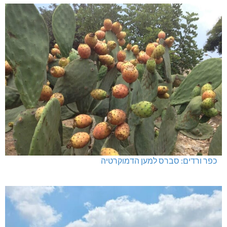
כפר ורדים: סברס למען הדמוקרטיה