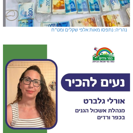
נהריה: נתפסו מאות אלפי שקלים ומט"ח