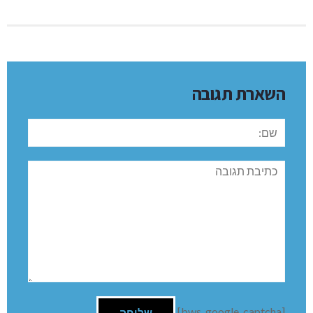
השארת תגובה
שם:
תגובה
[bws_google_captcha]