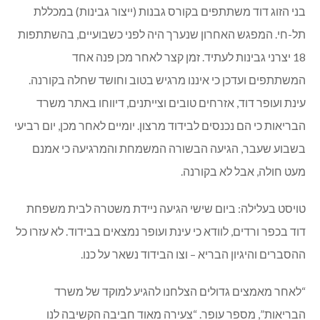
בני הזוג דוד משתתפים בקורס גבנות (ייצור גבינות) במכללת
תל-חי. המפגש האחרון שנערך היה לפני כשבועיים, בהשתתפות
18 יצרני גבינות לעתיד. זמן קצר לאחר מכן פנה אחד
המשתתפים ועדכן כי איננו מרגיש בטוב וחושד שחלה בקורנה.
עינת ועופר דוד, אזרחים טובים וצייתנים, דיווחו באתר משרד
הבריאות כי הם נכנסים לבידוד מרצון. יומיים לאחר מכן, יום רביעי
בשבוע שעבר, הגיעה הבשורה המשמחת והמרגיעה כי אמנם
מעט חולה, אבל לא בקורנה.
טויסט בעלילה: ביום שישי הגיעה ניידת משטרה לבית משפחת
דוד בכפר ורדים, לוודא כי עינת ועופר נמצאים בבידוד. לא עזרו כל
ההסברים והיגיון הבריא – וצו הבידוד נשאר על כנו.
“לאחר מאמצים גדולים הצלחנו להגיע למוקד של משרד
הבריאות”, מספר עופר. “צעירה מאוד חביבה הקשיבה לנו