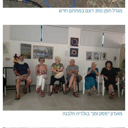
מגדל תפן: 350 דונם במתחם חדש
מועדון "פסק זמן" בגלריה הלבנה