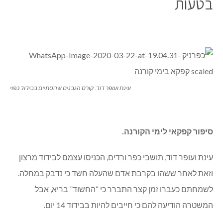
בטעות
עינת ועופר דוד. קורס הגבנים שהסתיים בבידוד כפוי
סיפור קפקאי לימי הקורנה.
עינת ועופר דוד, תושבי כפר ורדים, הכניסו עצמם לבידוד מרצון
וזאת לאחר ששהו בקרבת אדם שהעלה חשד כי נדבק במחלה.
לשמחתם כעברו זמן קצר התברר כי “החשוד” בריא, אבל
המשטרה הודיעה להם כי חייבים להיות בבידוד 14 יום.