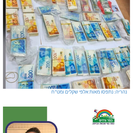
נהריה: נתפסו מאות אלפי שקלים ומט"ח