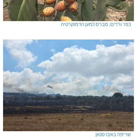
כפר ורדים: סברס למען הדמוקרטיה
שריפה באבו סנאן