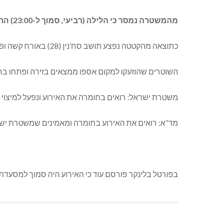
מהמשטרה נמסר כי הלילה (רביעי, סמוך ל-23:00) התפתחה קטטה סמוך למקום בילוי במעיליא.
כתוצאה מהקטטה נפצע תושב סח’נין (28) באורח קשה ופונה למרכז הרפואי לגליל בנהריה לקבלת טיפול רפואי. צוות מד”א שהגיע למקום הותקף גם הוא ע”י חלק מהמעורבים.
השוטרים שהוזעקו למקום אספו ממצאים בזירה ופתחו בחקירה. בעל העסק (מעיליא, 32) נעצר ע”י המשטרה בחשד למעורבו
משטרת ישראל: רואים בחומרה את האירוע ונפעל למיצוי ה
מד”א: רואים את האירוע בחומרה ומאמינים שמשטרת ישר
בפורטל בלינקר פורסם עוד כי האירוע היה סמוך למסעדת 