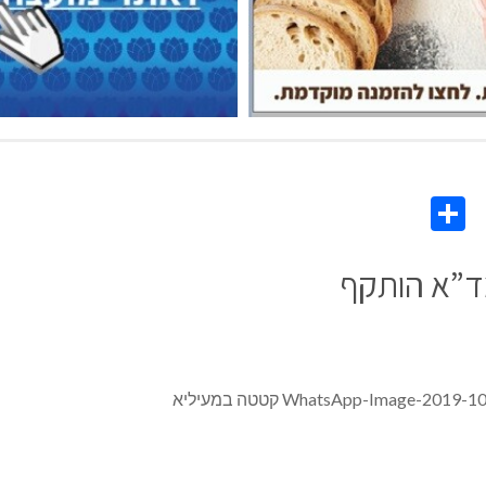
Share
Co
L
מד”א הותקף