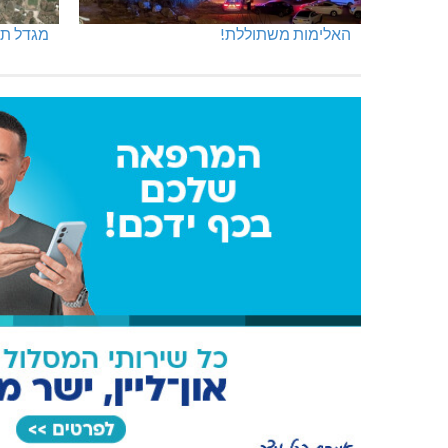
האלימות משתוללת!
מגדל תפן: 350 דונם ב