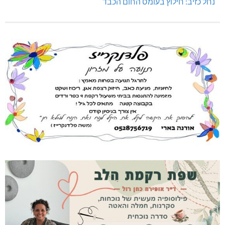
נחל כזיב: חילוץ בעומס החום הכבד