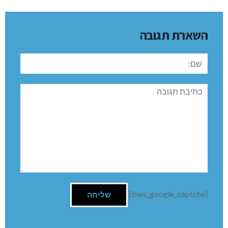
השארת תגובה
שם:
תגובה
[bws_google_captcha]