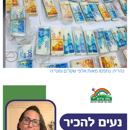
נהריה: נתפסו מאות אלפי שקלים ומט"ח