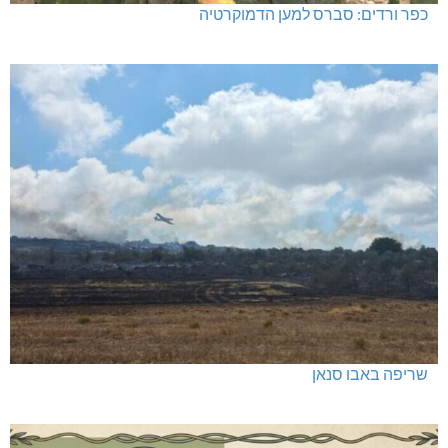
כפר ורדים: סברס למען הדמוקרטיה
שריפה באבו סנאן