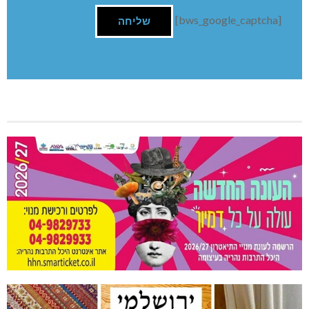
[bws_google_captcha]