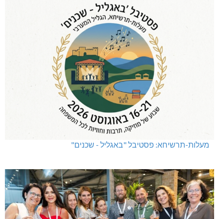
מעלות-תרשיחא: פסטיבל "באגליל - שכנים"