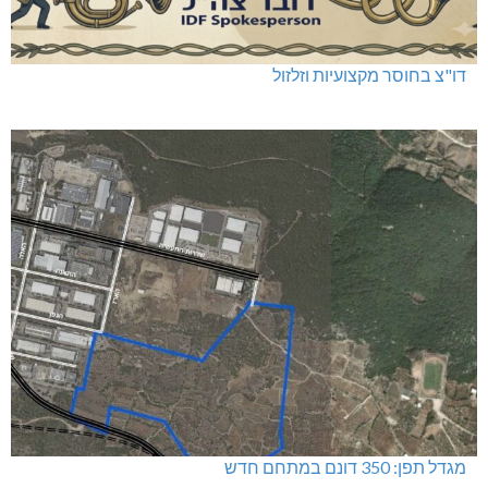
דו"צ בחוסר מקצועיות וזלזול
מגדל תפן: 350 דונם במתחם חדש