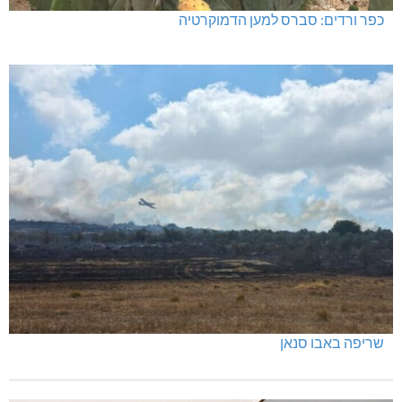
כפר ורדים: סברס למען הדמוקרטיה
שריפה באבו סנאן