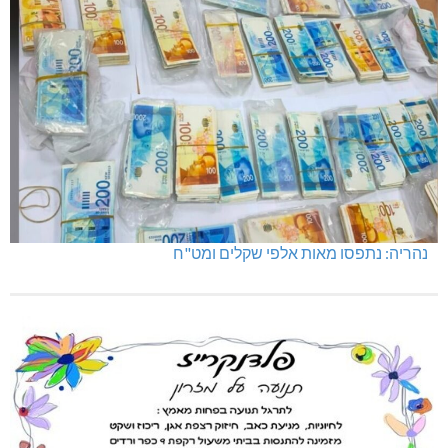
נהריה: נתפסו מאות אלפי שקלים ומט"ח