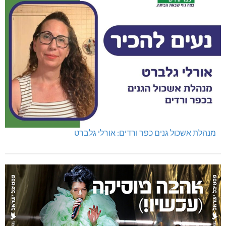
מנהלת אשכול גנים כפר ורדים: אורלי גלברט