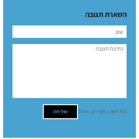
השארת תגובה
שם:
תגובה
[bws_google_captcha]