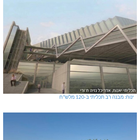
ינוח: מבנה רב תכליתי ב-120 מלש"ח