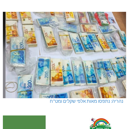
נהריה: נתפסו מאות אלפי שקלים ומט"ח