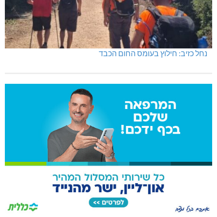
נחל כזיב: חילוץ בעומס החום הכבד