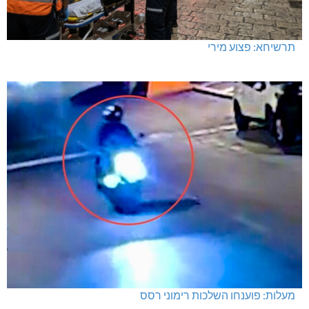
תרשיחא: פצוע מירי
מעלות: פוענחו השלכות רימוני רסס