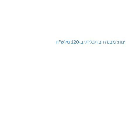
ינוח: מבנה רב תכליתי ב-120 מלש"ח