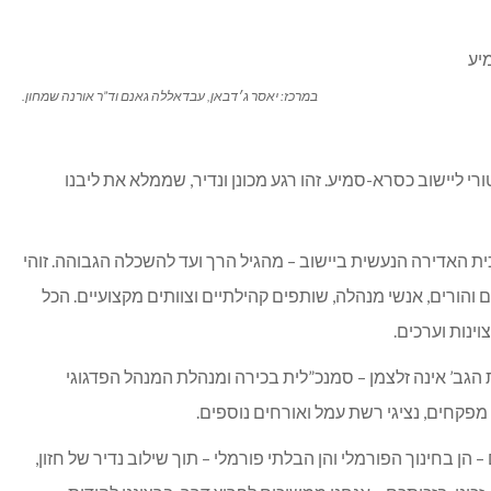
במרכז: יאסר ג׳דבאן, עבדאללה גאנם וד”ר אורנה שמחון.
ורי ליישוב כסרא-סמיע. זהו רגע מכונן ונדיר, שממלא את ליבנו
ית האדירה הנעשית ביישוב – מהגיל הרך ועד להשכלה הגבוהה. זוהי
והורים, אנשי מנהלה, שותפים קהילתיים וצוותים מקצועיים. הכל
ינות וערכים.
ראשות הגב’ אינה זלצמן – סמנכ”לית בכירה ומנהלת המנהל הפדגוגי
מפקחים, נציגי רשת עמל ואורחים נוספים.
הן בחינוך הפורמלי והן הבלתי פורמלי – תוך שילוב נדיר של חזון,