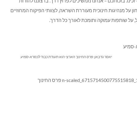
כינו. בזכותכם – אנחנו ממשיכים לפרוץ דרך. ברצוננו להודות
 על מנהיגות חינוכית מעוררת השראה, לצוותי הפיקוח המחוזיים
ל, על שותפות עמוקה ותומכת לאורך כל הדרך.
יאסר גדבאן: פרס החינוך הארצי הוא תעודת כבוד לכסרא-סמיע