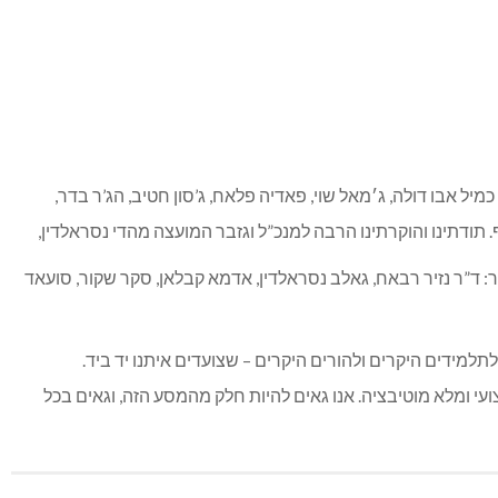
מיל אבו דולה, ג׳מאל שוי, פאדיה פלאח, ג’סון חטיב, הג’ר בדר,
. תודתינו והוקרתינו הרבה למנכ”ל וגזבר המועצה מהדי נסראלדין,
 ד”ר נזיר רבאח, גאלב נסראלדין, אדמא קבלאן, סקר שקור, סועאד
תלמידים היקרים ולהורים היקרים – שצועדים איתנו יד ביד.
עי ומלא מוטיבציה. אנו גאים להיות חלק מהמסע הזה, וגאים בכל