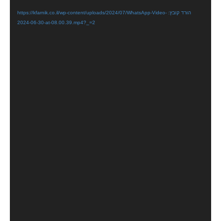
וידאו
הורד קובץ: https://kfarnik.co.il/wp-content/uploads/2024/07/WhatsApp-Video-
2024-06-30-at-08.00.39.mp4?_=2