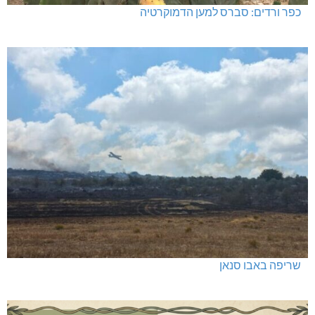
כפר ורדים: סברס למען הדמוקרטיה
שריפה באבו סנאן