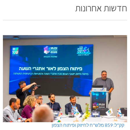
חדשות אחרונות
קק"ל: 859 מלש"ח לחיזוק ופיתוח הצפון