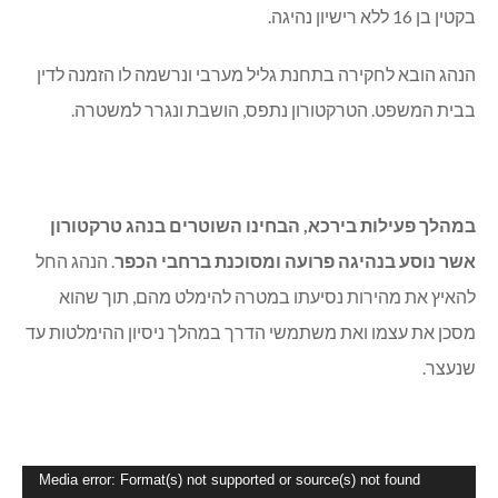
בקטין בן 16 ללא רישיון נהיגה.
הנהג הובא לחקירה בתחנת גליל מערבי ונרשמה לו הזמנה לדין
בבית המשפט. הטרקטורון נתפס, הושבת ונגרר למשטרה.
במהלך פעילות בירכא, הבחינו השוטרים בנהג טרקטורון
אשר נוסע בנהיגה פרועה ומסוכנת ברחבי הכפר
. הנהג החל
להאיץ את מהירות נסיעתו במטרה להימלט מהם, תוך שהוא
מסכן את עצמו ואת משתמשי הדרך במהלך ניסיון ההימלטות עד
שנעצר.
נגן
Media error: Format(s) not supported or source(s) not found