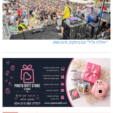
"יאללה גליל" עם טיפקס, מים ושוק