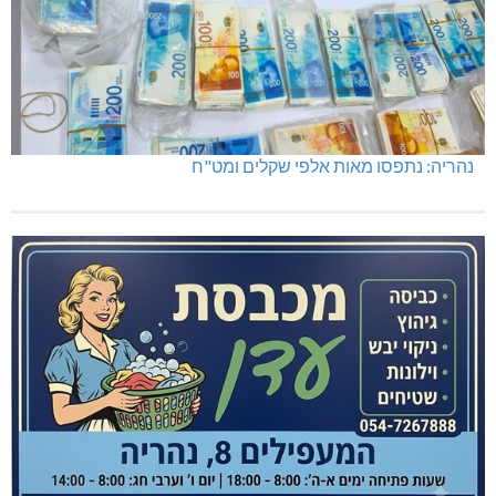
נהריה: נתפסו מאות אלפי שקלים ומט"ח