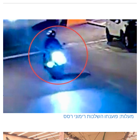
מעלות: פוענחו השלכות רימוני רסס