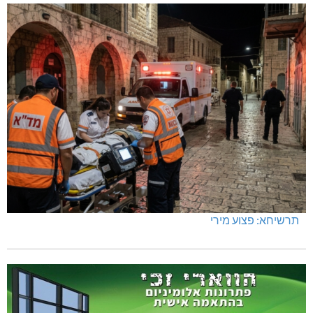
תרשיחא: פצוע מירי