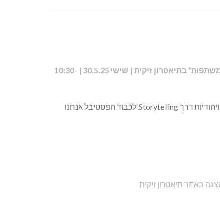
תפן, המלצת הבית (גילוי נאות, בעלי האתר קשור במיזם) – כנס נשים ערביות ויהודיות בשילוב ההצגה “משתפות” בתיאטרון זיקית | שישי 30.5.25 | 10:30-
מעגלי חיכאיאת מיזם חברתי הפועל 4 שנים בגליל ומטרתו ליצור פלטפורמה המפגישה on-going נשים ערביות ויהודיות דרך Storytelling. לכבוד הפסטיבל אנחנו
גה באתר תיאטרון זיקית