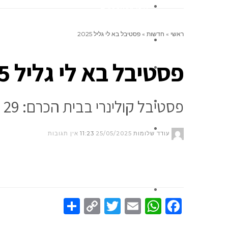
אינדקס העסקים
ראשי
»
חדשות
»
פסטיבל בא לי גליל 2025
ניחומים
פסטיבל בא לי גליל 2025
אלפון
פסטיבל קולינרי בבית הכרם: 29 במאי ועד 2 ביוני 2025, סופ"ש שבועות * המלצת הבית: מעגלי חיכאיאת
צור קשר
לוח מודעות קהילתי
עודד שלומות
25/05/2025
11:23
אין תגובות
ברכות
Share
Copy
Twitter
WhatsApp
Email
Facebook
Link