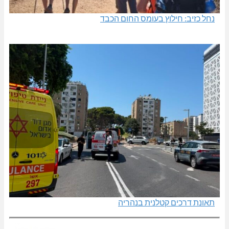
נחל כזיב: חילוץ בעומס החום הכבד
תאונת דרכים קטלנית בנהריה