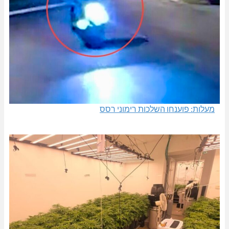
מעלות: פוענחו השלכות רימוני רסס