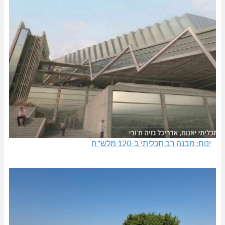
ינוח: מבנה רב תכליתי ב-120 מלש"ח