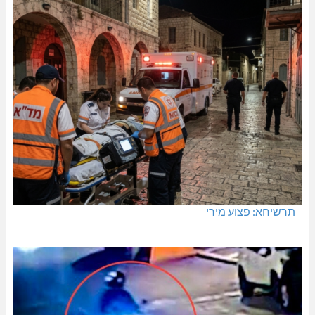
תרשיחא: פצוע מירי