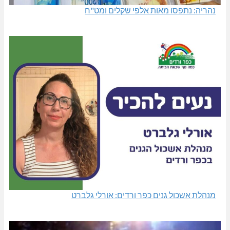
נהריה: נתפסו מאות אלפי שקלים ומט"ח
מנהלת אשכול גנים כפר ורדים: אורלי גלברט