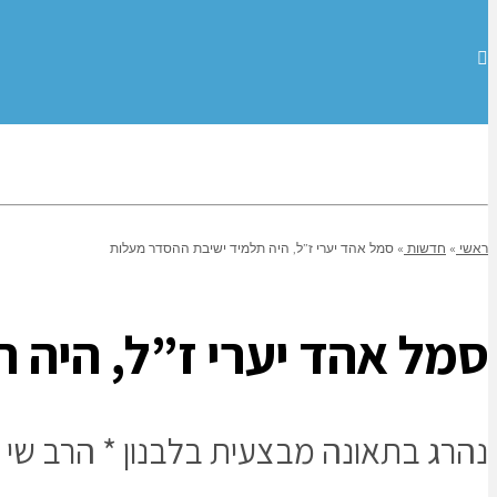
ראשי
»
חדשות
»
סמל אהד יערי ז”ל, היה תלמיד ישיבת ההסדר מעלות
סמל אהד יערי ז”ל, היה 
נהרג בתאונה מבצעית בלבנון * הרב שי ה