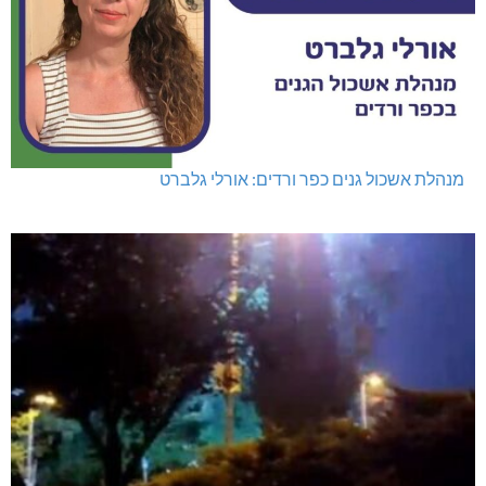
מנהלת אשכול גנים כפר ורדים: אורלי גלברט