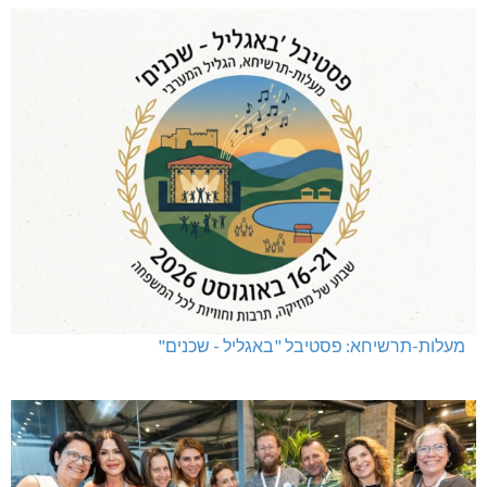
מעלות-תרשיחא: פסטיבל "באגליל - שכנים"