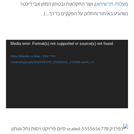
מעלות-תרשיחא
), ושר החקלאות ובטחון המזון אבי דיכטר
(שהגיע באיחור והתלונן על הפקקים בדרך…).
נגן
Media error: Format(s) not supported or source(s) not found
וידאו
הורד קובץ: https://kfarnik.co.il/wp-
content/uploads/2025/05/VID_20250513_174308.mp4?_=2