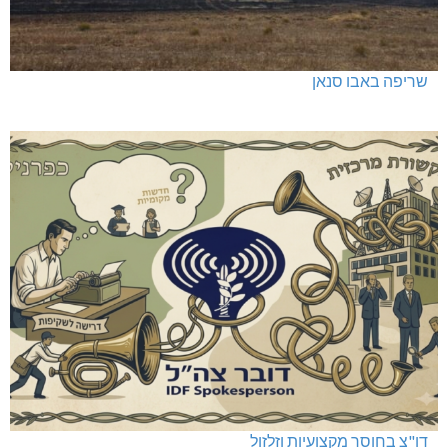
שריפה באבו סנאן
דו"צ בחוסר מקצועיות וזלזול