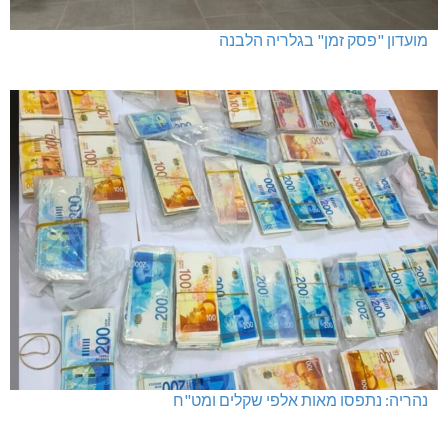
מועדון "פסק זמן" בגלריה הלבנה
נהריה: נתפסו מאות אלפי שקלים ומט"ח