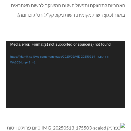
האחריות לתחזוקת ותפעול השטח המשוקם לרשות האחראית
באזור (כגון: רשות מקומית, רשות ניקוז, קק”ל, רט”ג וכדומה).
נגן
Media error: Format(s) not supported or source(s) not found
וידאו
הורד קובץ: https://kfarnik.co.il/wp-content/uploads/2025/05/VID-20250514-
WA0054.mp4?_=1