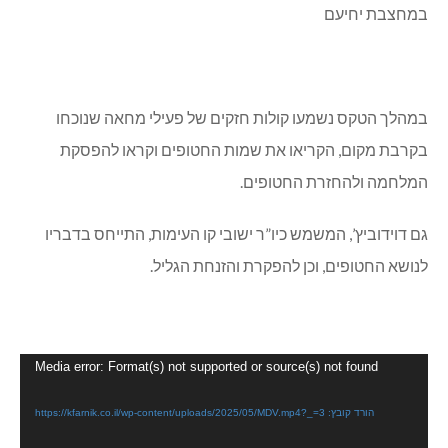
במהלך הטקס נשמעו קולות חזקים של פעילי מחאה שנוכחו
בקרבת מקום, הקריאו את שמות החטופים וקראו להפסקת
המלחמה ולהחזרת החטופים.
גם דוידוביץ’, המשמש כיו”ר ישובי קו העימות, התייחס בדבריו
לנושא החטופים, וכן להפקרת והזנחת הגליל.
נגן
Media error: Format(s) not supported or source(s) not found
וידאו
הורד קובץ: https://kfarnik.co.il/wp-content/uploads/2025/05/MDV.mp4?_=3