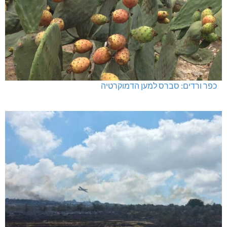
כפר ורדים: סברס למען הדמוקרטיה