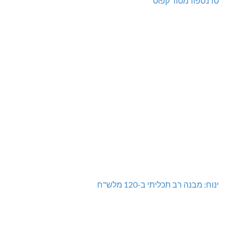
טרנספורמטור קפוט
ינוח: מבנה רב תכליתי ב-120 מלש"ח