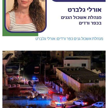
מנהלת אשכול גנים כפר ורדים: אורלי גלברט