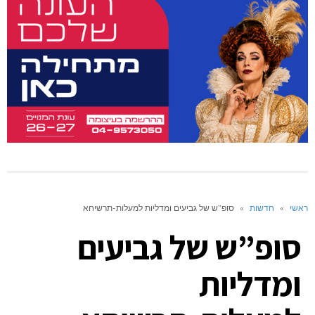
ראשי
»
חדשות
»
סופ”ש של גביעים ומדליות למעלות-תרשיחא
סופ”ש של גביעים
ומדליות