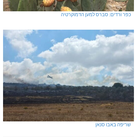
כפר ורדים: סברס למען הדמוקרטיה
שריפה באבו סנאן