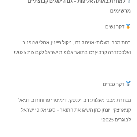
למחרת באותה אליפות – גם הישגים קבוצתיים
מרשימים
דקר נשים
בנות מכבי מעלות: אניה לונדון, ניקול פייגין, אמלי שטפנוב
ואלכסנדרה קרביץ זכו בתואר אלופות ישראל לקבוצות 2025!
דקר גברים
נבחרת מכבי מעלות: דב וילנסקי, דימיטרי פרוחורוב, דניאל
קניאזיצקי ויונתן כהן השיגו את התואר – סגני אלופי ישראל
לבוגרים 2025!