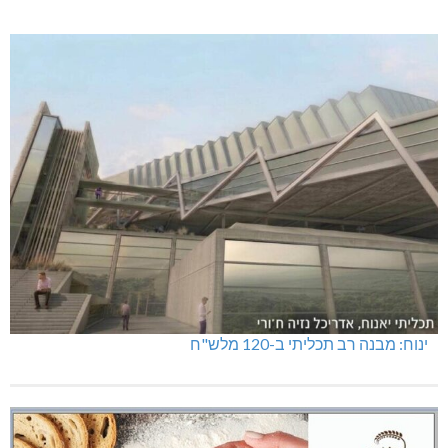
ינוח: מבנה רב תכליתי ב-120 מלש"ח