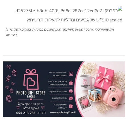
אלן פוזיארסקי ואלכסיי פוזיארסקי (נהריה. מתאמנים במעלות) במקום השלישי על
הפודיום