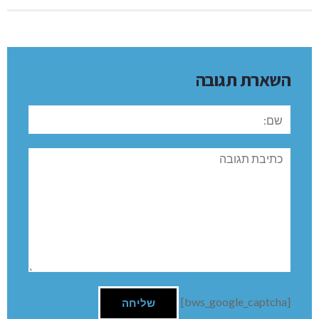
השארת תגובה
שם:
תגובה
[bws_google_captcha]