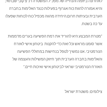
לאחרונה ביוזמה והנחייה של מפכ”ל המשטרה רנ”צ קובי שבתאי,
והיא אמורה להוות כוח אגרוף בפעילות כנגד האלימות בחברה
הערבית ובעיתות חרום.היחידה מהווה מכפיל כוח לכוחות שפעלו
עד כה בשטח.
“מטרת המבצע היא להוריד את רמת הפשיעה בערים מדממות
אשר סומנו מראש וכל זאת כדי להקנות ביטחון אישי לאזרח
הנורמטיבי. אנו נמשיך לטפל בנחישות במחוללי הפשיעה
והאלימות בחברה הערבית תוך חיזוק המשילות והעצמה של
האזרח הנורמטיבי שראוי לביטחון אישי ואיכות חיים.”
צילומים: משטרת ישראל