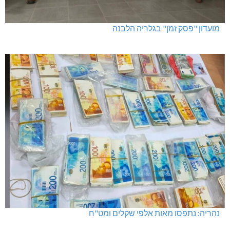
מועדון "פסק זמן" בגלריה הלבנה
נהריה: נתפסו מאות אלפי שקלים ומט"ח