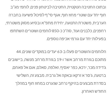
ובתוכו החטיבה הטקטית, החטיבה לביטחון פנים, לוחמי מג”ב
חוף יחד עם שוטרי מחוז חוף, אגף סי”ף לסיכול פשיעה בחברה
הערבית, משטרת התנועה, יחידת מתפ”א ובסיוע מסוק משטרתי,
רחפנים, כלבנים ועוד, סה”כ כ-850 לוחמים ושוטרים השתתפו
בפעילות יחד עם גורמי אכיפה נוספים.
הלוחמים והשוטרים פעלו ב-63 יעדים במוקדים שונים, 44
מתוכם בגזרת מרחב אשר ו-19 בגזרת מרחב מנשה, ביישובים
ג’דידה מכר, ירכא, כפר יאסיף, זאלפה, סאלם, אום אל פאחם,
ברטעה, ג’סר א זרקא ובאקה אל גרביה. מבצע זה, השלישי
בסדרת מבצעים בהיקף נרחב שנערכו במחוז חוף במהלך
החודש האחרון.