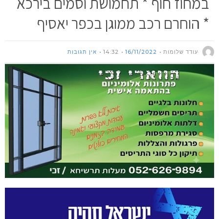
במחוז חוף * תחמושת וסמים בירכא
* הוחרם רכב ממוגן בכפר יאסיף
עודד שלומות
16/11/2022
14:32
אין תגובות