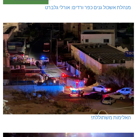
מנהלת אשכול גנים כפר ורדים: אורלי גלברט
האלימות משתוללת!