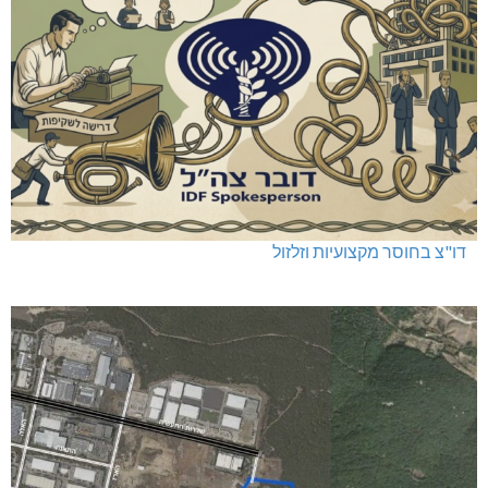
דו"צ בחוסר מקצועיות וזלזול