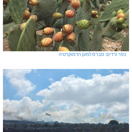
כפר ורדים: סברס למען הדמוקרטיה